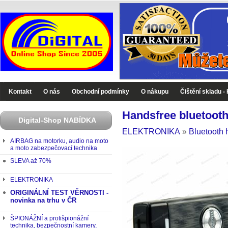
Digital-Shop - Zboží které jinde nekoupíte
Kontakt
O nás
Obchodní podmínky
O nákupu
Čištění skladu -
Handsfree bluetooth
Digital-Shop NABÍDKA
ELEKTRONIKA
»
Bluetooth 
AIRBAG na motorku, audio na moto
a moto zabezpečovací technika
SLEVA až 70%
ELEKTRONIKA
ORIGINÁLNÍ TEST VĚRNOSTI -
novinka na trhu v ČR
ŠPIONÁŽNÍ a protišpionážní
technika, bezpečnostní kamery,