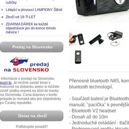
rušičky
Létající a plovoucí LAMPIONY Štěstí
Zboží od 18-TI LET
ZDARMA DÁREK ke každé
objednávce jen do konce tohoto
měsíce !
Predaj na Slovensko
Informácie o predaji na Slovensko,
Přenosné bluetooth N65, kom
pozri tu
. Je možné zaslať tovar v
bluetooth technologií.
hotovosti na dobierku alebo si môžete
zvoliť platbu vopred na účet do banky
na Slovensku. Cena dopravy v tomto
- Součástí balení je Bluetoo
prípade je rovnaká ako pre objednávky
po Českej republike.
manuál, "pacička" k pevnější
- Bluetooth V2 headset
Dotaz na zboží
- Dosah až do 10m
- Jednoduché ovládání - tlačí
Potřebujete poradit?
- Podporované profily: Heads