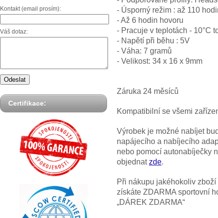
Kontakt (email prosím):
- Úsporný režim : až 110 hodi
- Až 6 hodin hovoru
- Pracuje v teplotách - 10°C 
Váš dotaz:
- Napětí při běhu : 5V
- Váha: 7 gramů
- Velikost: 34 x 16 x 9mm
Záruka 24 měsíců
Certifikace:
Kompatibilní se všemi zařízen
Výrobek je možné nabíjet bu
napájecího a nabíjecího ad
nebo pomocí autonabíječky n
objednat
zde
.
Při nákupu jakéhokoliv zbož
získáte ZDARMA sportovní hod
„DÁREK ZDARMA“