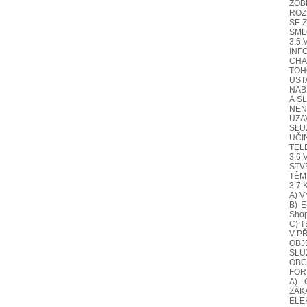
ZOB
ROZ
SE 
SML
3.5
INF
CHA
TOH
UST
NAB
A S
NEN
UZA
SLU
UČI
TEL
3.6
STV
TĚM
3.7
A) 
B) 
Sho
C) 
V P
OBJ
SLU
OBC
FOR
A) 
ZÁK
ELE