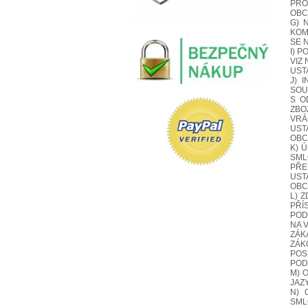
PRO
OBC
G) 
KOM
SE 
I) 
VIZ
UST
J) 
SOU
S O
ZBO
VRÁ
UST
OBC
K) 
SML
PŘE
UST
OBC
L) 
PŘÍ
POD
NA 
ZÁK
ZÁK
POS
POD
M) 
JAZ
N) 
SML