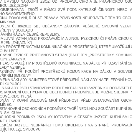
V ÚMYSLU NAKOUPIT ZBOŽÍ OD PRODÁVAJÍCÍHO A JE PRÁVNICKOU OS
BOU, JEŽ JEDNÁ
 OBJEDNÁVÁNÍ ZBOŽÍ V RÁMCI SVÉ PODNIKATELSKÉ ČINNOSTI NEBO 
HO SAMOSTATNÉHO
ONU POVOLÁNÍ, ŘÍDÍ SE PRÁVA A POVINNOSTI NEUPRAVENÉ TĚMITO OBC
MÍNKAMI
ONEM Č. 89/2012 SB., OBČANSKÝ ZÁKONÍK. VEŠKERÉ SMLUVNÍ VZTA
VŘENY V SOULADU
RÁVNÍM ŘÁDEM ČESKÉ REPUBLIKY.
.SMLUVNÍ VZTAH MEZI PRODÁVAJÍCÍM A JINOU FYZICKOU ČI PRÁVNICKOU
E JEN „ZÁKAZNÍK“)
IKÁ PROSTŘEDNICTVÍM KOMUNIKAČNÍCH PROSTŘEDKŮ, KTERÉ UMOŽŇUJÍ 
OUVU BEZ
ČASNÉ FYZICKÉ PŘÍTOMNOSTI STRAN (DÁLE JEN „PROSTŘEDKY KOMUNI
KU“). ZÁKAZNÍK
HLASÍ S POUŽITÍM PROSTŘEDKŮ KOMUNIKACE NA DÁLKU PŘI UZAVÍRÁNÍ S
LADY VZNIKLÉ
AZNÍKOVI PŘI POUŽITÍ PROSTŘEDKŮ KOMUNIKACE NA DÁLKU V SOUVIS
VŘENÍM SMLOUVY
JMÉNA NÁKLADY NA INTERNETOVÉ PŘIPOJENÍ, NÁKLADY NA TELEFONNÍ HOV
DÍ KUPUJÍCÍ
. NÁKLADY JSOU STANOVENY PODLE AKTUÁLNÍHO SAZEBNÍKU DODAVATELE
.USTANOVENÍ ODCHYLNÁ OD OBCHODNÍCH PODMÍNEK JE MOŽNÉ SJEDNAT 
OUVĚ. ODCHYLNÁ
DNÁNÍ V KUPNÍ SMLOUVĚ MAJÍ PŘEDNOST PŘED USTANOVENÍMI OBCH
MÍNEK.
.USTANOVENÍ OBCHODNÍCH PODMÍNEK TVOŘÍ NEDÍLNOU SOUČÁST KUPNÍ S
NÍ SMLOUVA
BCHODNÍ PODMÍNKY JSOU VYHOTOVENY V ČESKÉM JAZYCE. KUPNÍ SML
NÉ UZAVŘÍT
ESKÉM JAZYCE. NEBRÁNÍ-LI TOMU OKOLNOSTI NA STRANĚ PRODÁVAJÍ
UJÍCÍHO, LZE SMLOUVU