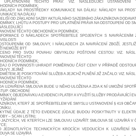
 UPLATŇOVÁNÍ TĚCHTO PRÁV: VIZ. NÁSLEDUJÍCÍ USTANOVENÍ 
HODNÍCH PODMÍNEK;
NÁKLADY NA PROSTŘEDKY KOMUNIKACE NA DÁLKU: NÁKLADY NA PROS
UNIKACE NA DÁLKU
NELIŠÍ OD ZÁKLADNÍ SAZBY AKTUÁLNÍHO SAZEBNÍHO ZÁKAZNÍKOVA DODAVAT
PODMÍNKY, LHŮTU A POSTUPY PRO UPLATNĚNÍ PRÁVA NA ODSTOUPENÍ OD S
 NÁSLEDUJÍCÍ
ANOVENÍ TĚCHTO OBCHODNÍCH PODMÍNEK;
INFORMACE O NÁKLADECH SPOTŘEBITELE SPOJENÝCH S NAVRÁCENÍM 
VISLOSTI
DSTOUPENÍM OD SMLOUVY, I NÁKLADECH ZA NAVRÁCENÍ ZBOŽÍ, JESTLI
ŽÍ NEMŮŽE BÝT
CENO PRO SVOU POVAHU OBVYKLOU POŠTOVNÍ CESTOU: VIZ. NÁSLE
ANOVENÍ TĚCHTO
HODNÍCH PODMÍNEK;
ÚDAJ O POVINNOSTI UHRADIT POMĚRNOU ČÁST CENY V PŘÍPADĚ ODSTOU
OUVY, JEJÍMŽ
DMĚTEM JE POSKYTOVÁNÍ SLUŽEB A JEJICHŽ PLNĚNÍ JIŽ ZAČALO: VIZ. NÁSL
ANOVENÍ TĚCHTO
HODNÍCH PODMÍNEK;
ZDA UZAVŘENÁ SMLOUVA BUDE U NĚHO ULOŽENA A ZDA K NÍ UMOŽNÍ SPOTŘ
STUP: OBCHODNÍ
MÍNKY, OBJEDNÁVKU A EVIDENCI PLATBY A VYUŽITÍ SLUŽBY PRODÁVAJÍCÍ EV
VYŽÁDÁNÍ
AZNÍKOVI, KTERÝ JE SPOTŘEBITELEM VE SMYSLU USTANOVENÍ § 419 OBČ
ONÍKU,
KYTNE ÚDAJE Z TÉTO EVIDENCE (ÚDAJE BUDOU POSKYTNUTY V ELEKT
OBY – SCAN LISTIN);
O JAZYCÍCH, VE KTERÝCH LZE SMLOUVU UZAVŘÍT: SMLOUVA SE UZAVÍRÁ V
YCE;
O JEDNOTLIVÝCH TECHNICKÝCH KROCÍCH VEDOUCÍCH K UZAVŘENÍ SM
OUVA SE UZAVÍRÁ