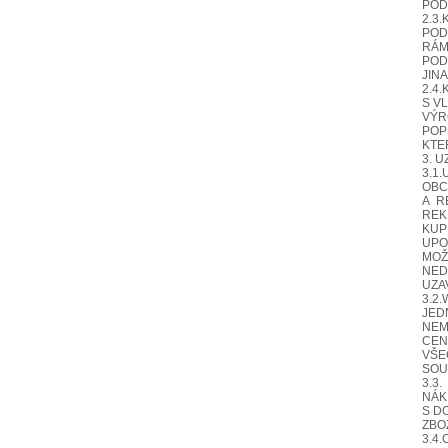
POD
2.3
POD
RÁ
POD
JIN
2.4
S V
VÝR
POP
KTE
3. 
3.1
OBC
A R
REK
KUP
UPO
MOŽ
NED
UZA
3.2
JED
NEM
CEN
VŠE
SOU
3.3
NÁK
S D
ZBO
3.4