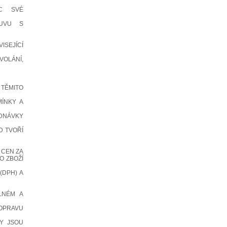
EC SVÉ
OUVU S
ISEJÍCÍ
OLÁNÍ,
 TĚMITO
MÍNKY A
DNÁVKY
D TVOŘÍ
 CEN ZA
O ZBOŽÍ
(DPH) A
LNÉM A
DOPRAVU
DY JSOU