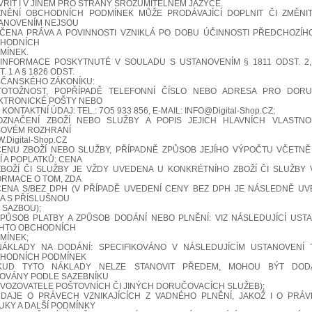
VŘÍT I V JINÉM PRO STRANY SROZUMITELNÉM JAZYCE.
.ZNĚNÍ OBCHODNÍCH PODMÍNEK MŮŽE PRODÁVAJÍCÍ DOPLNIT ČI ZMĚNIT
ANOVENÍM NEJSOU
ČENA PRÁVA A POVINNOSTI VZNIKLÁ PO DOBU ÚČINNOSTI PŘEDCHOZÍH
HODNÍCH
MÍNEK.
. INFORMACE POSKYTNUTÉ V SOULADU S USTANOVENÍM § 1811 ODST. 2,
. 1 A § 1826 ODST.
BČANSKÉHO ZÁKONÍKU:
TOTOŽNOST, POPŘÍPADĚ TELEFONNÍ ČÍSLO NEBO ADRESA PRO DORU
KTRONICKÉ POŠTY NEBO
 KONTAKTNÍ ÚDAJ: TEL.: 7O5 933 856, E-MAIL: INFO@Digital-Shop.CZ;
OZNAČENÍ ZBOŽÍ NEBO SLUŽBY A POPIS JEJICH HLAVNÍCH VLASTNO
OVÉM ROZHRANÍ
Digital-Shop.CZ
CENU ZBOŽÍ NEBO SLUŽBY, PŘÍPADNĚ ZPŮSOB JEJÍHO VÝPOČTU VČETN
Í A POPLATKŮ: CENA
ZBOŽÍ ČI SLUŽBY JE VŽDY UVEDENA U KONKRÉTNÍHO ZBOŽÍ ČI SLUŽBY
ORMACE O TOM, ZDA
CENA S/BEZ DPH (V PŘÍPADĚ UVEDENÍ CENY BEZ DPH JE NÁSLEDNĚ UV
A S PŘÍSLUŠNOU
 SAZBOU);
ZPŮSOB PLATBY A ZPŮSOB DODÁNÍ NEBO PLNĚNÍ: VIZ NÁSLEDUJÍCÍ UST
HTO OBCHODNÍCH
MÍNEK;
NÁKLADY NA DODÁNÍ: SPECIFIKOVÁNO V NÁSLEDUJÍCÍM USTANOVENÍ
HODNÍCH PODMÍNEK
KUD TYTO NÁKLADY NELZE STANOVIT PŘEDEM, MOHOU BÝT DOD
OVÁNY PODLE SAZEBNÍKU
VOZOVATELE POŠTOVNÍCH ČI JINÝCH DORUČOVACÍCH SLUŽEB);
ÚDAJE O PRÁVECH VZNIKAJÍCÍCH Z VADNÉHO PLNĚNÍ, JAKOŽ I O PRÁ
UKY A DALŠÍ PODMÍNKY