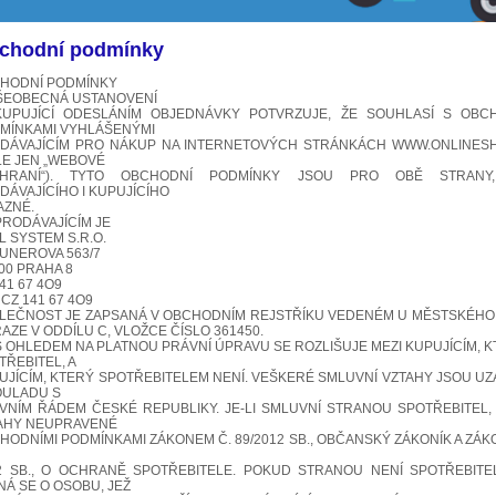
chodní podmínky
HODNÍ PODMÍNKY
VŠEOBECNÁ USTANOVENÍ
.KUPUJÍCÍ ODESLÁNÍM OBJEDNÁVKY POTVRZUJE, ŽE SOUHLASÍ S OBC
MÍNKAMI VYHLÁŠENÝMI
DÁVAJÍCÍM PRO NÁKUP NA INTERNETOVÝCH STRÁNKÁCH WWW.ONLINES
LE JEN „WEBOVÉ
HRANÍ“). TYTO OBCHODNÍ PODMÍNKY JSOU PRO OBĚ STRANY
DÁVAJÍCÍHO I KUPUJÍCÍHO
AZNÉ.
 PRODÁVAJÍCÍM JE
L SYSTEM S.R.O.
UNEROVA 563/7
 00 PRAHA 8
141 67 4O9
 CZ 141 67 4O9
LEČNOST JE ZAPSANÁ V OBCHODNÍM REJSTŘÍKU VEDENÉM U MĚSTSKÉH
RAZE V ODDÍLU C, VLOŽCE ČÍSLO 361450.
.S OHLEDEM NA PLATNOU PRÁVNÍ ÚPRAVU SE ROZLIŠUJE MEZI KUPUJÍCÍM, K
TŘEBITEL, A
UJÍCÍM, KTERÝ SPOTŘEBITELEM NENÍ. VEŠKERÉ SMLUVNÍ VZTAHY JSOU U
OULADU S
VNÍM ŘÁDEM ČESKÉ REPUBLIKY. JE-LI SMLUVNÍ STRANOU SPOTŘEBITEL, 
AHY NEUPRAVENÉ
HODNÍMI PODMÍNKAMI ZÁKONEM Č. 89/2012 SB., OBČANSKÝ ZÁKONÍK A ZÁK
2 SB., O OCHRANĚ SPOTŘEBITELE. POKUD STRANOU NENÍ SPOTŘEBITE
NÁ SE O OSOBU, JEŽ