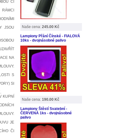
OBOU ČI
V RÁMCI
HODNÍMI
Naše cena:
245.00 Kč
HY JSOU
Lampiony Přání Čínské - FIALOVÁ
 OSOBOU
10ks - dvojnásobné palivo
UZAVŘÍT
KACE NA
MLOUVY.
LOSTI S
ORY) SI
.
V KUPNÍ
Naše cena:
190.00 Kč
ODNÍCH
Lampiony Štěstí Svatební -
ČERVENÁ 1ks - dvojnásobné
MLOUVY.
palivo
OUVU JE
CÍHO ČI