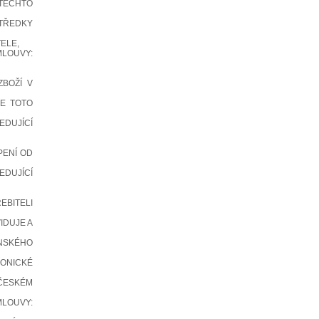
TĚCHTO
TŘEDKY
ELE,
MLOUVY:
ZBOŽÍ V
ŽE TOTO
DUJÍCÍ
PENÍ OD
EDUJÍCÍ
EBITELI
IDUJE A
ANSKÉHO
RONICKÉ
 ČESKÉM
LOUVY: