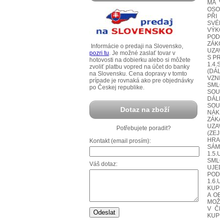
MÁ 
OSO
PŘI
SVÉ
VÝK
POD
ZÁK
Informácie o predaji na Slovensko,
UZA
pozri tu
. Je možné zaslať tovar v
S P
hotovosti na dobierku alebo si môžete
1.4
zvoliť platbu vopred na účet do banky
(DÁL
na Slovensku. Cena dopravy v tomto
VZN
prípade je rovnaká ako pre objednávky
SML
po Českej republike.
SOU
DÁL
SOU
Dotaz na zboží
NÁK
ZÁK
UZA
Potřebujete poradit?
(ZE
HRA
Kontakt (email prosím):
SÁM
1.5
SML
Váš dotaz:
UJE
POD
1.6
KUP
A O
MOŽ
V Č
KUP