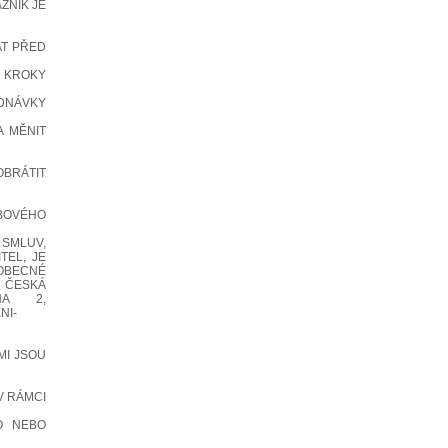
ZNÍK JE
AT PŘED
 KROKY
DNÁVKY
A MĚNIT
OBRÁTIT
BOVÉHO
 SMLUV,
TEL, JE
OBECNÉ
E ČESKÁ
HA 2,
NI-
MI JSOU
V RÁMCI
MO NEBO