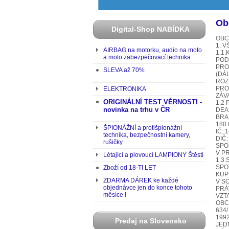
Ob
Digital-Shop NABÍDKA
OBC
1. 
AIRBAG na motorku, audio na moto
1.1
a moto zabezpečovací technika
POD
PRO
SLEVA až 70%
(DÁ
ROZ
PRO
ELEKTRONIKA
ZÁV
ORIGINÁLNÍ TEST VĚRNOSTI -
1.2
novinka na trhu v ČR
DEA
BRA
180
ŠPIONÁŽNÍ a protišpionážní
IČ: 
technika, bezpečnostní kamery,
DIČ:
rušičky
SPO
V P
Létající a plovoucí LAMPIONY Štěstí
1.3
SPO
Zboží od 18-TI LET
KUP
ZDARMA DÁREK ke každé
V S
objednávce jen do konce tohoto
PRÁ
měsíce !
VZT
OBC
634/
199
Predaj na Slovensko
JED