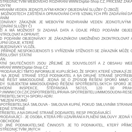
STŘEDNICTVÍM WEBOVÉHO ROZHRANÍ WWW.Digital-Shop.CZ, PŘIČEMŽ ZÁKA
BOVÝM
HRANÍM VEDEN JEDNOTLIVÝMI KROKY OBJEDNÁNÍ SLUŽBY ČI ZBOŽÍ;
O MOŽNOSTECH ZJIŠTĚNÍ A OPRAVOVÁNÍ CHYB VZNIKLÝCH PŘI ZADÁVÁNÍ D
ÁNÍM
EDNÁVKY: ZÁKAZNÍK JE WEBOVÝM ROZHRANÍM VEDEN JEDNOTLIVÝMI
EDNÁNÍ SLUŽBY ČI
ŽÍ A MÁ MOŽNOST SI ZADANÁ DATA A ÚDAJE PŘED PODÁNÍM OBJE
NTROLOVAT A OPRAVIT;
D PODÁNÍM OBJEDNÁVKY JE ZÁKAZNÍKOVI UMOŽNĚNO ZKONTROLOVAT 
UPNÍ ÚDAJE, KTERÉ
OBJEDNÁVKY VLOŽIL.
V PŘÍPADĚ NESPOKOJENOSTI S VYŘÍZENÍM STÍŽNOSTI SE ZÁKAZNÍK MŮŽE 
PŘÍSLUŠNÝ STÁTNÍ
ÁN.
ATNÍ SKUTEČNOSTI JSOU ZŘEJMÉ ZE SOUVISLOSTÍ A Z OBSAHU WE
HRANÍ WWW.Digital-Shop.CZ
. PRODÁVAJÍCÍ TÍMTO INFORMUJE KUPUJÍCÍHO, ŽE SPORY, KTERÉ VZNIKAJÍ ZE
 NA JEDNÉ STRANĚ STOJÍ PODNIKATEL A NA DRUHÉ STRANĚ SPOTŘEBI
NÉ ŘEŠIT MIMOSOUDNĚ. JEDNÁ SE O ZPŮSOB ŘEŠENÍ SPORŮ MIMO 
DY. SUBJEKTEM MIMOSOUDNÍHO ŘEŠENÍ SPOTŘEBITELSKÝCH SPORŮ J
CHODNÍ INSPEKCE, ŠTĚPÁNSKÁ 567/15, 120 00 PRA
P://WWW.COI.CZ/CZ/SPOTREBITEL/PRAVA-SPOTREBITELU/MIMOSOUDNI-RESE
TREBITELSKYCH-SPORU-ADR/.
VYMEZENÍ POJMŮ
.SPOTŘEBITELSKÁ SMLOUVA - SMLOUVA KUPNÍ, POKUD SMLUVNÍMI STRANA
JEDNÉ STRANĚ
TŘEBITEL A NA DRUHÉ STRANĚ DODAVATEL RESP. PRODÁVAJÍCÍ.
.PRODÁVAJÍCÍ - JE OSOBA, KTERÁ PŘI UZAVÍRÁNÍ A PLNĚNÍ SMLOUVY JEDNÁ 
 OBCHODNÍ
O JINÉ PODNIKATELSKÉ ČINNOSTI. JE TO PODNIKATEL, KTERÝ PŘÍ
STŘEDNICTVÍM JINÝCH