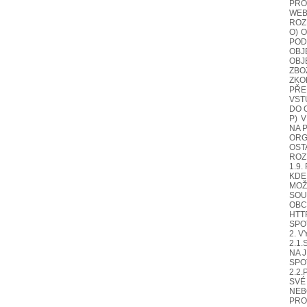
PRO
WE
ROZ
O) 
POD
OBJ
OBJ
ZBO
ZKO
PŘE
VST
DO 
P) 
NA 
ORG
OST
ROZ
1.9
KDE
MOŽ
SOU
OB
HTT
SPO
2. 
2.1
NA 
SPO
2.2
SVÉ
NEB
PRO