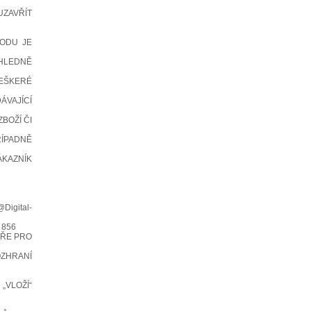
UZAVŘÍT
HODU JE
HLEDNĚ
EŠKERÉ
ÁVAJÍCÍ
BOŽÍ ČI
ÍPADNĚ
KAZNÍK
igital-
 856
ÁŘE PRO
ZHRANÍ
„VLOŽÍ“