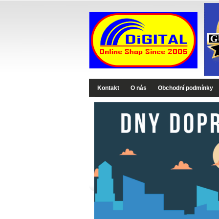
Digital-Shop - Zboží které jinde nekoupíte
Kontakt
O nás
Obchodní podmínky