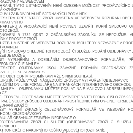
RAZOVÁNY VE WEBOVÉM
HRANÍ. TÍMTO USTANOVENÍM NENÍ OMEZENA MOŽNOST PRODÁVAJÍCÍHO 
ZÁKAZNÍKEM
OUVU ZA INDIVIDUÁLNĚ SJEDNANÝCH PODMÍNEK.
.VEŠKERÁ PREZENTACE ZBOŽÍ UMÍSTĚNÁ VE WEBOVÉM ROZHRANÍ OBC
ORMATIVNÍHO
RAKTERU A PRODÁVAJÍCÍ NENÍ POVINEN UZAVŘÍT KUPNÍ SMLOUVU O
OTO ZBOŽÍ.
ANOVENÍ § 1732 ODST. 2 OBČANSKÉHO ZÁKONÍKU SE NEPOUŽIJE. V
ÍDKY PRODEJE ZBOŽÍ
LUŽEB UMÍSTĚNÉ VE WEBOVÉM ROZHRANÍ JSOU TEDY NEZÁVAZNÉ A PROD
Í POVINEN
VŘÍT SMLOUVU OHLEDNĚ TOHOTO ZBOŽÍ ČI SLUŽEB. PODÁNÍ OBJEDNÁVKY Z
ŽEB JE MOŽNÉ
NIT VYPLNĚNÍM A ODESLÁNÍM OBJEDNÁVKOVÉHO FORMULÁŘE, PŘ
EFONICKY ČI E-MAILEM.
.VEŠKERÉ OBJEDNÁVKY JSOU ZÁVAZNÉ. PODÁNÍM OBJEDNÁVKY ZÁ
RZUJE, ŽE SE SEZNÁMIL S
ITO OBCHODNÍMI PODMÍNKAMI A ŽE S NIMI SOUHLASÍ.
.KUPUJÍCÍ MŮŽE VYUŽÍT NÁSLEDUJÍCÍ ZPŮSOBY VYTVOŘENÍ OBJEDNÁVKY:
VYUŽITÍM ON-LINE FORMULÁŘE NA STRÁNKÁCH INTERNETOVÉHO OBCHODU
E-MAILEM - OBJEDNÁVKU MŮŽETE POSLAT NA E-MAILOVOU ADRESU INFO@D
p.CZ
TELEFONEM - OBJEDNÁVKU MŮŽETE VYTVOŘIT NA TELEFONNÍ ČÍSLO 7O5 933
ŘÍPADĚ VOLBY ZPŮSOBU OBJEDNÁNÍ PROSTŘEDNICTVÍM ON-LINE FORMUL
EDNÁNÍ ZBOŽÍ ČI
ŽBY VYPLNÍ ZÁKAZNÍK OBJEDNÁVKOVÝ FORMULÁŘ VE WEBOVÉM RO
HODU. OBJEDNÁVKOVÝ
MULÁŘ OBSAHUJE ZEJMÉNA INFORMACE O:
OBJEDNÁVANÉM ZBOŽÍ ČI SLUŽBĚ (OBJEDNÁVANÉ ZBOŽÍ ČI SLUŽBU 
AZNÍK DO
KTRONICKÉHO NÁKUPNÍHO KOŠÍKU WEBOVÉHO ROZHRANÍ),