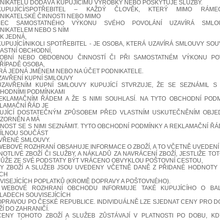
NIKATELŮ DODÁVÁ KUPUJÍCÍMU VÝROBKY NEBO POSKYTUJE SLUŽBY.
.KUPUJÍCÍ/SPOTŘEBITEL – KAŽDÝ ČLOVĚK, KTERÝ MIMO RÁM
NIKATELSKÉ ČINNOSTI NEBO MIMO
MEC SAMOSTATNÉHO VÝKONU SVÉHO POVOLÁNÍ UZAVÍRÁ SML
NIKATELEM NEBO S NÍM
AK JEDNÁ,
.KUPUJÍCÍ/NIKOLI SPOTŘEBITEL - JE OSOBA, KTERÁ UZAVÍRÁ SMLOUVY SOUV
LASTNÍ OBCHODNÍ,
OBNÍ NEBO OBDOBNOU ČINNOSTÍ ČI PŘI SAMOSTATNÉM VÝKONU POV
ŘÍPADĚ OSOBA,
RÁ JEDNÁ JMÉNEM NEBO NA ÚČET PODNIKATELE.
UZAVŘENÍ KUPNÍ SMLOUVY
.UZAVŘENÍM KUPNÍ SMLOUVY KUPUJÍCÍ STVRZUJE, ŽE SE SEZNÁMIL S
HODNÍMI PODMÍNKAMI
EKLAMAČNÍM ŘÁDEM A ŽE S NIMI SOUHLASÍ. NA TYTO OBCHODNÍ POD
LAMAČNÍ ŘÁD JE
UJÍCÍ DOSTATEČNÝM ZPŮSOBEM PŘED VLASTNÍM USKUTEČNĚNÍM OBJE
ZORNĚN A MÁ
NOST SE S NIMI SEZNÁMIT. TYTO OBCHODNÍ PODMÍNKY A REKLAMAČNÍ ŘÁ
ÍLNOU SOUČÁST
VŘENÉ SMLOUVY.
.WEBOVÉ ROZHRANÍ OBSAHUJE INFORMACE O ZBOŽÍ, A TO VČETNĚ UVEDENÍ
NOTLIVÉ ZBOŽÍ ČI SLUŽBY, A NÁKLADŮ ZA NAVRÁCENÍ ZBOŽÍ, JESTLIŽE TOT
ŮŽE ZE SVÉ PODSTATY BÝT VRÁCENO OBVYKLOU POŠTOVNÍ CESTOU,
Y ZBOŽÍ A SLUŽEB JSOU UVEDENY VČETNĚ DANĚ Z PŘIDANÉ HODNOTY 
CH
VISEJÍCÍCH POPLATKŮ (KROMĚ DOPRAVY A POŠTOVNÉHO).
. WEBOVÉ ROZHRANÍ OBCHODU INFORMUJE TAKÉ KUPUJÍCÍHO O BA
LADECH SOUVISEJÍCÍCH
OPRAVOU PO ČESKÉ REPUBLICE. INDIVIDUÁLNĚ LZE SJEDNAT CENY PRO 
ŽÍ DO ZAHRANIČÍ.
.CENY TOHOTO ZBOŽÍ A SLUŽEB ZŮSTÁVAJÍ V PLATNOSTI PO DOBU, K