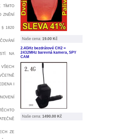
. TÍMTO
O ZNĚNÍ
 § 1820
Naše cena:
19.00 Kč
ČOVÁNÍ
2.4GHz bezdrátové CH2 =
2432MHz barevná kamera, SPY
STÍ: NA
CAM
Ě VŠECH
 VČETNĚ
EDENA I
ANOVENÍ
 TĚCHTO
Naše cena:
1490.00 Kč
ATEČNĚ
VECH ZE