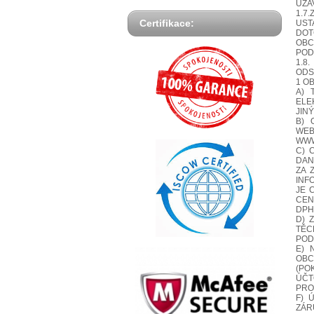
UZA
1.7
Certifikace:
UST
DOT
OBC
POD
1.8
ODST
1 O
A) 
ELE
JINÝ
B) 
WEB
WWW.
C) 
DAN
ZA 
INF
JE 
CEN
DPH
D) 
TĚC
POD
E) 
OBC
(PO
ÚČT
PRO
F) 
ZÁR