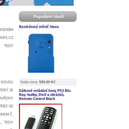
Populární zboží
Bezdrátový měnič hlasu
HODNÍMI
HOP1.CZ
, TEDY
O SOUDU
Naše cena:
595.00 Kč
TERÝ JE
Dálkové ovládání Sony PS3 Blu-
Ray, hudby, DivX a obrázků,
ZAVŘENY
Remote Control Black
ŘÍDÍ SE
ONEM Č.
L, TEDY