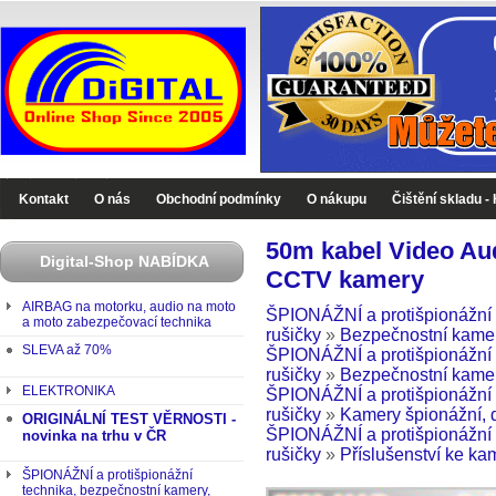
Digital-Shop - Zboží které jinde nekoupíte
Kontakt
O nás
Obchodní podmínky
O nákupu
Čištění skladu -
50m kabel Video Au
Digital-Shop NABÍDKA
CCTV kamery
AIRBAG na motorku, audio na moto
ŠPIONÁŽNÍ a protišpionážní 
a moto zabezpečovací technika
rušičky
»
Bezpečnostní kamer
SLEVA až 70%
ŠPIONÁŽNÍ a protišpionážní 
rušičky
»
Bezpečnostní kamery
ELEKTRONIKA
ŠPIONÁŽNÍ a protišpionážní 
rušičky
»
Kamery špionážní, 
ORIGINÁLNÍ TEST VĚRNOSTI -
ŠPIONÁŽNÍ a protišpionážní 
novinka na trhu v ČR
rušičky
»
Příslušenství ke k
ŠPIONÁŽNÍ a protišpionážní
technika, bezpečnostní kamery,