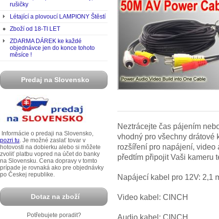
rušičky
Létající a plovoucí LAMPIONY Štěstí
Zboží od 18-TI LET
ZDARMA DÁREK ke každé
objednávce jen do konce tohoto
měsíce !
Predaj na Slovensko
Neztrácejte čas pájením nebo
Informácie o predaji na Slovensko,
vhodný pro všechny drátové 
pozri tu
. Je možné zaslať tovar v
rozšíření pro napájení, video
hotovosti na dobierku alebo si môžete
zvoliť platbu vopred na účet do banky
předtím připojit Vaši kameru t
na Slovensku. Cena dopravy v tomto
prípade je rovnaká ako pre objednávky
po Českej republike.
Napájecí kabel pro 12V: 2,1
Dotaz na zboží
Video kabel: CINCH
Potřebujete poradit?
Audio kabel: CINCH