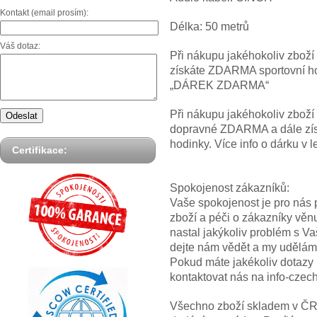
Kontakt (email prosím):
Délka: 50 metrů
Váš dotaz:
Při nákupu jakéhokoliv zbož
získáte ZDARMA sportovní hod
„DÁREK ZDARMA“
Při nákupu jakéhokoliv zbož
dopravné ZDARMA a dále z
hodinky. Více info o dárku
Certifikace:
Spokojenost zákazníků:
Vaše spokojenost je pro nás p
zboží a péči o zákazníky věn
nastal jakýkoliv problém s V
dejte nám vědět a my uděláme
Pokud máte jakékoliv dotazy
kontaktovat nás na info-cze
Všechno zboží skladem v ČR! 