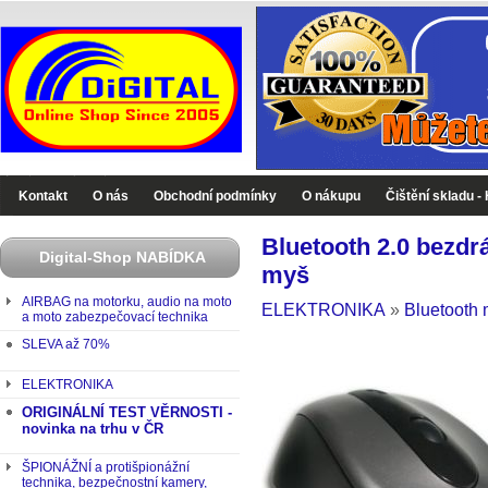
Digital-Shop - Zboží které jinde nekoupíte
Kontakt
O nás
Obchodní podmínky
O nákupu
Čištění skladu -
Bluetooth 2.0 bezdr
Digital-Shop NABÍDKA
myš
AIRBAG na motorku, audio na moto
ELEKTRONIKA
»
Bluetooth 
a moto zabezpečovací technika
SLEVA až 70%
ELEKTRONIKA
ORIGINÁLNÍ TEST VĚRNOSTI -
novinka na trhu v ČR
ŠPIONÁŽNÍ a protišpionážní
technika, bezpečnostní kamery,