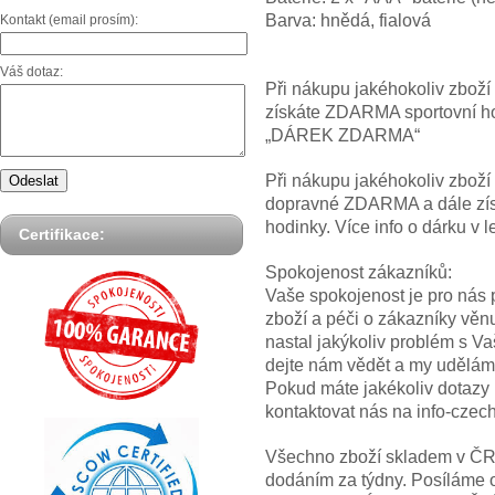
Barva: hnědá, fialová
Kontakt (email prosím):
Váš dotaz:
Při nákupu jakéhokoliv zbož
získáte ZDARMA sportovní hod
„DÁREK ZDARMA“
Při nákupu jakéhokoliv zbož
dopravné ZDARMA a dále z
hodinky. Více info o dárku
Certifikace:
Spokojenost zákazníků:
Vaše spokojenost je pro nás p
zboží a péči o zákazníky věn
nastal jakýkoliv problém s V
dejte nám vědět a my uděláme
Pokud máte jakékoliv dotazy
kontaktovat nás na info-cze
Všechno zboží skladem v ČR! 
dodáním za týdny. Posíláme 