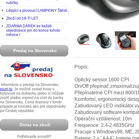
rušičky
Létající a plovoucí LAMPIONY Štěstí
Zboží od 18-TI LET
ZDARMA DÁREK ke každé
objednávce jen do konce tohoto
měsíce !
Predaj na Slovensko
Popis:
Optický sensor 1600 CPI
Informácie o predaji na Slovensko,
On/Off přepínač zmaximalizuje
pozri tu
. Je možné zaslať tovar v
Přepínatelné CPI mezi 800/
hotovosti na dobierku alebo si môžete
zvoliť platbu vopred na účet do banky
Komfortní, ergonomický desi
na Slovensku. Cena dopravy v tomto
Zabudovaný LED indikátor vybi
prípade je rovnaká ako pre objednávky
po Českej republike.
Zabudovaný software kompatib
Operační vzdálenost: 10m
Dotaz na zboží
Frequence: 2.4-2.4835GHz
Pracuje s Windows98, ME, 2
Potřebujete poradit?
Baterie: 2 x "AAA" baterie (n