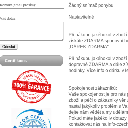
Žádný snímač pohybu
Kontakt (email prosím):
Nastavitelné
Váš dotaz:
Při nákupu jakéhokoliv zbož
získáte ZDARMA sportovní hod
„DÁREK ZDARMA“
Při nákupu jakéhokoliv zbož
Certifikace:
dopravné ZDARMA a dále z
hodinky. Více info o dárku
Spokojenost zákazníků:
Vaše spokojenost je pro nás p
zboží a péči o zákazníky věn
nastal jakýkoliv problém s V
dejte nám vědět a my uděláme
Pokud máte jakékoliv dotazy
kontaktovat nás na info-cze