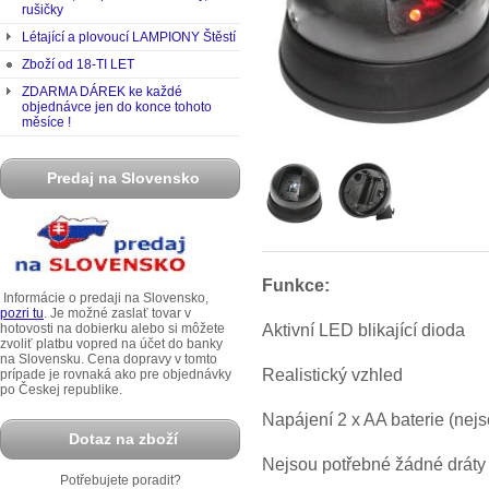
rušičky
Létající a plovoucí LAMPIONY Štěstí
Zboží od 18-TI LET
ZDARMA DÁREK ke každé
objednávce jen do konce tohoto
měsíce !
Predaj na Slovensko
Funkce:
Informácie o predaji na Slovensko,
pozri tu
. Je možné zaslať tovar v
Aktivní LED blikající dioda
hotovosti na dobierku alebo si môžete
zvoliť platbu vopred na účet do banky
na Slovensku. Cena dopravy v tomto
Realistický vzhled
prípade je rovnaká ako pre objednávky
po Českej republike.
Napájení 2 x AA baterie (nejs
Dotaz na zboží
Nejsou potřebné žádné dráty
Potřebujete poradit?