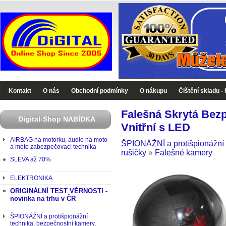
Digital-Shop - Zboží které jinde nekoupíte
Kontakt
O nás
Obchodní podmínky
O nákupu
Čištění skladu -
Falešná Skrytá Be
Digital-Shop NABÍDKA
Vnitřní s LED
AIRBAG na motorku, audio na moto
ŠPIONÁŽNÍ a protišpionážní 
a moto zabezpečovací technika
rušičky
»
Falešné kamery
SLEVA až 70%
ELEKTRONIKA
ORIGINÁLNÍ TEST VĚRNOSTI -
novinka na trhu v ČR
ŠPIONÁŽNÍ a protišpionážní
technika, bezpečnostní kamery,