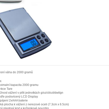
sní váha do 2000 gramů
s:
ximalní kapacita 2000 gramu
nkce Tare
žnost vážení v pěti jednotkách g/oz/ct/ozt/dwt/gn
dře podsvícený LCD Display
pájení 2xAAA baterie
lká plocha k vážení z nerezové oceli (7.3cm x 6.5cm)
lný plastový kryt a koženkové pouzdro