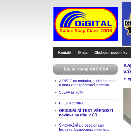
Digital-Shop - Zboží které jinde nekoupíte
Kontakt
O nás
Obchodní podmínky
Ka
Digital-Shop NABÍDKA
vá
ELE
AIRBAG na motorku, audio na moto
a moto zabezpečovací technika
SLEVA až 70%
ELEKTRONIKA
ORIGINÁLNÍ TEST VĚRNOSTI -
novinka na trhu v ČR
ŠPIONÁŽNÍ a protišpionážní
technika, bezpečnostní kamery,