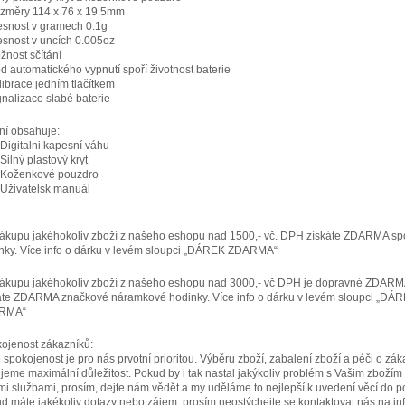
změry 114 x 76 x 19.5mm
esnost v gramech 0.1g
esnost v uncích 0.005oz
žnost sčítání
d automatického vypnutí spoří životnost baterie
librace jedním tlačítkem
gnalizace slabé baterie
ní obsahuje:
 Digitalni kapesní váhu
Silný plastový kryt
 Koženkové pouzdro
 Uživatelsk manuál
nákupu jakéhokoliv zboží z našeho eshopu nad 1500,- vč. DPH získáte ZDARMA sp
nky. Více info o dárku v levém sloupci „DÁREK ZDARMA“
nákupu jakéhokoliv zboží z našeho eshopu nad 3000,- vč DPH je dopravné ZDARM
áte ZDARMA značkové náramkové hodinky. Více info o dárku v levém sloupci „DÁ
RMA“
ojenost zákazníků:
 spokojenost je pro nás prvotní prioritou. Výběru zboží, zabalení zboží a péči o zák
jeme maximální důležitost. Pokud by i tak nastal jakýkoliv problém s Vašim zbožím
mi službami, prosím, dejte nám vědět a my uděláme to nejlepší k uvedení věcí do p
d máte jakékoliv dotazy nebo zájem, prosím neostýchejte se kontaktovat nás na inf