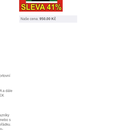
Naše cena:
950.00 Kč
ortovní
A a dále
REK
azníky
 nebo s
ořádku.
o-