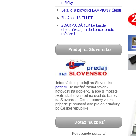
rušičky
Létající a plovoucí LAMPIONY Štěstí
Zboží od 18-TI LET
ZDARMA DÁREK ke každé
objednávce jen do konce tohoto
měsíce !
Predaj na Slovensko
Informácie o predaji na Slovensko,
pozri tu
. Je možné zaslať tovar v
hotovosti na dobierku alebo si môžete
zvoliť platbu vopred na účet do banky
na Slovensku. Cena dopravy v tomto
prípade je rovnaká ako pre objednávky
po Českej republike.
Dotaz na zboží
Potřebujete poradit?