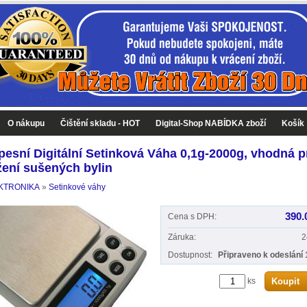
O nákupu
Čištění skladu - HOT
Digital-Shop NABÍDKA zboží
Košík
pesní Digitální Setinková Váha 0,1g-2000g, vhodná p
žení sušených bylin
KTRONIKA
»
Setinkové váhy
390.
Cena s DPH:
Záruka:
2
Dostupnost:
Připraveno k odeslání 
ks