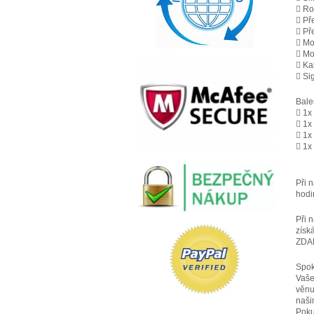
 Ro
 Př
 Př
 Mo
 Mo
 Ka
 Si
Bale
 1x
 1x 
 1x
 1x
Při 
hodi
Při 
získ
ZDA
Spok
Vaše
věnu
naši
Poku