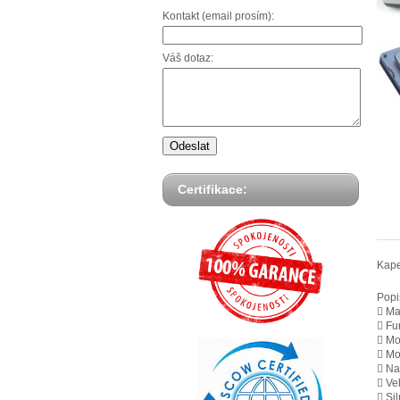
Kontakt (email prosím):
Váš dotaz:
Certifikace:
Kape
Popi
 Ma
 Fu
 Mo
 Mo
 Na
 Ve
 Si