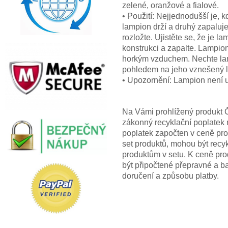
zelené, oranžové a fialové.
• Použití: Nejjednodušší je, 
lampion drží a druhý zapaluje
rozložte. Ujistěte se, že je 
konstrukci a zapalte. Lampion
horkým vzduchem. Nechte lam
pohledem na jeho vznešený l
• Upozornění: Lampion není u
Na Vámi prohlížený produkt Č
zákonný recyklační poplatek n
poplatek započten v ceně pro
set produktů, mohou být recyk
produktům v setu. K ceně pro
být připočtené přepravné a 
doručení a způsobu platby.