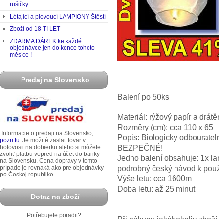
rušičky
Létající a plovoucí LAMPIONY Štěstí
Zboží od 18-TI LET
ZDARMA DÁREK ke každé
objednávce jen do konce tohoto
měsíce !
Predaj na Slovensko
Balení po 50ks
Materiál: rýžový papír a drátě
Rozměry (cm): cca 110 x 65
Informácie o predaji na Slovensko,
Popis: Biologicky odbourateln
pozri tu
. Je možné zaslať tovar v
BEZPEČNÉ!
hotovosti na dobierku alebo si môžete
zvoliť platbu vopred na účet do banky
Jedno balení obsahuje: 1x la
na Slovensku. Cena dopravy v tomto
podrobný český návod k použ
prípade je rovnaká ako pre objednávky
po Českej republike.
Výše letu: cca 1600m
Doba letu: až 25 minut
Dotaz na zboží
Potřebujete poradit?