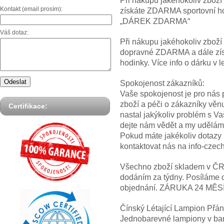
Při nákupu jakéhokoliv zbož
Kontakt (email prosím):
získáte ZDARMA sportovní hod
„DÁREK ZDARMA“
Váš dotaz:
Při nákupu jakéhokoliv zbož
dopravné ZDARMA a dále z
hodinky. Více info o dárku
Spokojenost zákazníků:
Vaše spokojenost je pro nás p
zboží a péči o zákazníky věn
Certifikace:
nastal jakýkoliv problém s V
dejte nám vědět a my uděláme
Pokud máte jakékoliv dotazy
kontaktovat nás na info-cze
Všechno zboží skladem v ČR! 
dodáním za týdny. Posíláme 
objednání. ZÁRUKA 24 MĚS
Čínský Létající Lampion Přán
Jednobarevné lampiony v barv