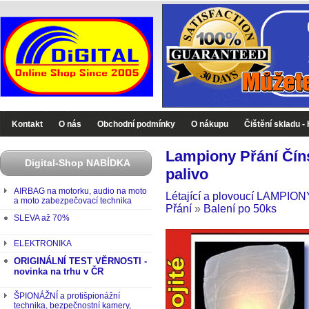
Digital-Shop - Zboží které jinde nekoupíte
Kontakt
O nás
Obchodní podmínky
O nákupu
Čištění skladu -
Lampiony Přání Čín
Digital-Shop NABÍDKA
palivo
AIRBAG na motorku, audio na moto
Létající a plovoucí LAMPIONY
a moto zabezpečovací technika
Přání
»
Balení po 50ks
SLEVA až 70%
ELEKTRONIKA
ORIGINÁLNÍ TEST VĚRNOSTI -
novinka na trhu v ČR
ŠPIONÁŽNÍ a protišpionážní
technika, bezpečnostní kamery,