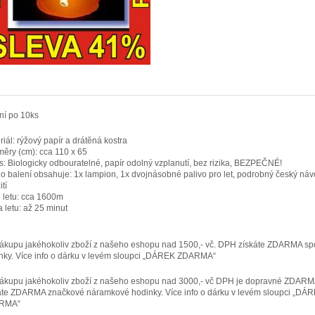
ní po 10ks
riál: rýžový papír a drátěná kostra
ěry (cm): cca 110 x 65
s: Biologicky odbouratelné, papír odolný vzplanutí, bez rizika, BEZPEČNÉ!
o balení obsahuje: 1x lampion, 1x dvojnásobné palivo pro let, podrobný český náv
tí
 letu: cca 1600m
 letu: až 25 minut
nákupu jakéhokoliv zboží z našeho eshopu nad 1500,- vč. DPH získáte ZDARMA sp
nky. Více info o dárku v levém sloupci „DÁREK ZDARMA“
nákupu jakéhokoliv zboží z našeho eshopu nad 3000,- vč DPH je dopravné ZDARM
áte ZDARMA značkové náramkové hodinky. Více info o dárku v levém sloupci „DÁ
RMA“