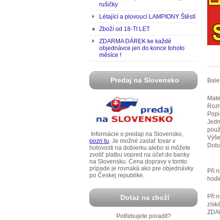
rušičky
Létající a plovoucí LAMPIONY Štěstí
Zboží od 18-TI LET
ZDARMA DÁREK ke každé
objednávce jen do konce tohoto
měsíce !
Predaj na Slovensko
Bale
Mate
Rozm
Popi
Jedn
použi
Informácie o predaji na Slovensko,
Výše
pozri tu
. Je možné zaslať tovar v
Doba
hotovosti na dobierku alebo si môžete
zvoliť platbu vopred na účet do banky
na Slovensku. Cena dopravy v tomto
prípade je rovnaká ako pre objednávky
Při 
po Českej republike.
hodi
Při 
Dotaz na zboží
získ
ZDA
Potřebujete poradit?