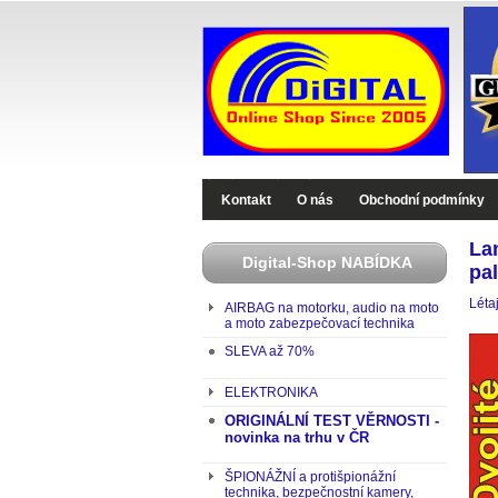
Digital-Shop - Zboží které jinde nekoupíte
Kontakt
O nás
Obchodní podmínky
La
Digital-Shop NABÍDKA
pal
Léta
AIRBAG na motorku, audio na moto
a moto zabezpečovací technika
SLEVA až 70%
ELEKTRONIKA
ORIGINÁLNÍ TEST VĚRNOSTI -
novinka na trhu v ČR
ŠPIONÁŽNÍ a protišpionážní
technika, bezpečnostní kamery,