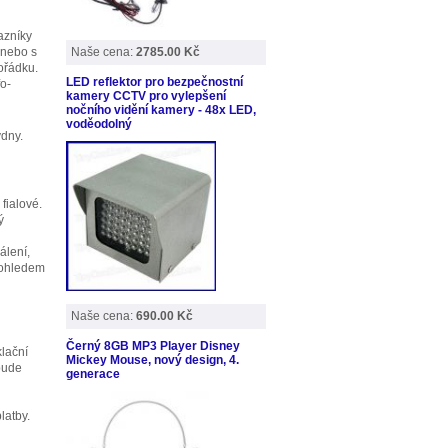
azníky
 nebo s
Naše cena:
2785.00 Kč
ořádku.
LED reflektor pro bezpečnostní
o-
kamery CCTV pro vylepšení
nočního vidění kamery - 48x LED,
voděodolný
ýdny.
fialové.
ý
álení,
pohledem
Naše cena:
690.00 Kč
Černý 8GB MP3 Player Disney
lační
Mickey Mouse, nový design, 4.
bude
generace
latby.