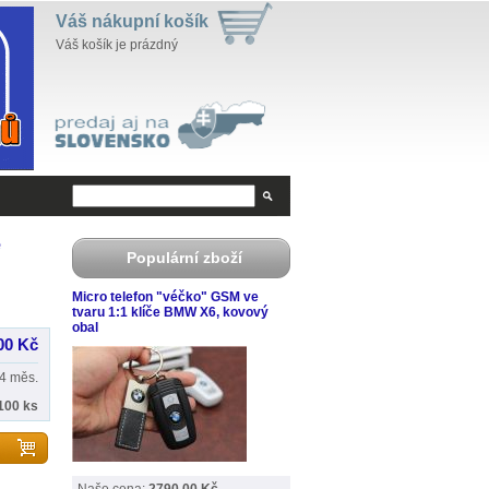
Váš nákupní košík
Váš košík je prázdný
é
Populární zboží
Micro telefon "véčko" GSM ve
tvaru 1:1 klíče BMW X6, kovový
obal
00 Kč
4 měs.
100 ks