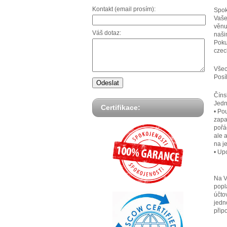
Kontakt (email prosím):
Spok
Vaše
věnu
Váš dotaz:
naši
Poku
czec
Všec
Posí
Číns
Jedn
Certifikace:
• Po
zapa
pořá
ale 
na j
• Up
Na V
popl
účto
jedn
přip