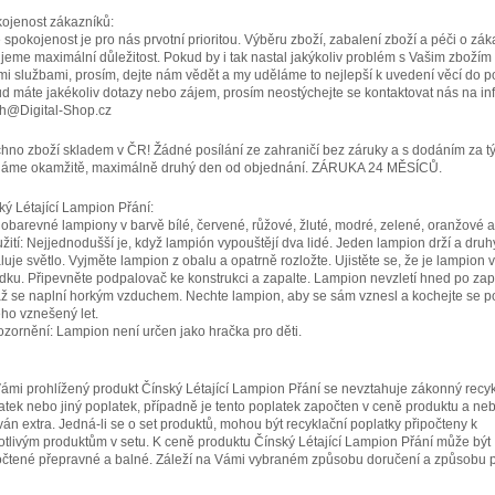
ojenost zákazníků:
 spokojenost je pro nás prvotní prioritou. Výběru zboží, zabalení zboží a péči o zák
jeme maximální důležitost. Pokud by i tak nastal jakýkoliv problém s Vašim zbožím
mi službami, prosím, dejte nám vědět a my uděláme to nejlepší k uvedení věcí do p
d máte jakékoliv dotazy nebo zájem, prosím neostýchejte se kontaktovat nás na inf
h@Digital-Shop.cz
hno zboží skladem v ČR! Žádné posílání ze zahraničí bez záruky a s dodáním za t
láme okamžitě, maximálně druhý den od objednání. ZÁRUKA 24 MĚSÍCŮ.
ký Létající Lampion Přání:
obarevné lampiony v barvě bílé, červené, růžové, žluté, modré, zelené, oranžové a 
užití: Nejjednodušší je, když lampión vypouštějí dva lidé. Jeden lampion drží a druh
luje světlo. Vyjměte lampion z obalu a opatrně rozložte. Ujistěte se, že je lampion v
dku. Připevněte podpalovač ke konstrukci a zapalte. Lampion nevzletí hned po zap
až se naplní horkým vzduchem. Nechte lampion, aby se sám vznesl a kochejte se 
eho vznešený let.
ozornění: Lampion není určen jako hračka pro děti.
ámi prohlížený produkt Čínský Létající Lampion Přání se nevztahuje zákonný recyk
atek nebo jiný poplatek, případně je tento poplatek započten v ceně produktu a ne
ván extra. Jedná-li se o set produktů, mohou být recyklační poplatky připočteny k
otlivým produktům v setu. K ceně produktu Čínský Létající Lampion Přání může být
očtené přepravné a balné. Záleží na Vámi vybraném způsobu doručení a způsobu p