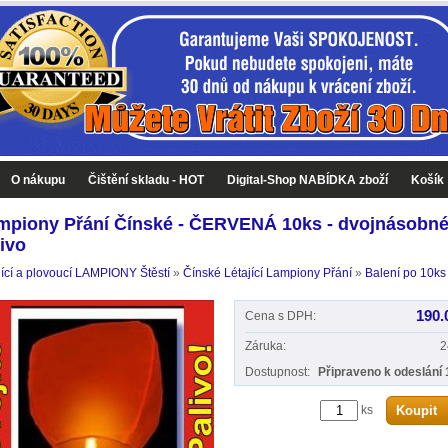
O nákupu
Čištění skladu - HOT
Digital-Shop NABÍDKA zboží
Košík
mpiony Přání Čínské - ČERVENÁ 10ks - dvojnásobn
ivo
jící a plovoucí LAMPIONY Štěstí
»
Čínské Létající Lampiony Přání
»
Balení po 10ks
190.
Cena s DPH:
Záruka:
2
Dostupnost:
Připraveno k odeslání 
ks