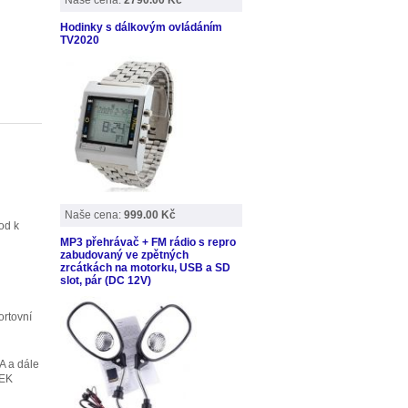
Naše cena:
2790.00 Kč
Hodinky s dálkovým ovládáním
TV2020
Naše cena:
999.00 Kč
od k
MP3 přehrávač + FM rádio s repro
zabudovaný ve zpětných
zrcátkách na motorku, USB a SD
slot, pár (DC 12V)
ortovní
A a dále
REK