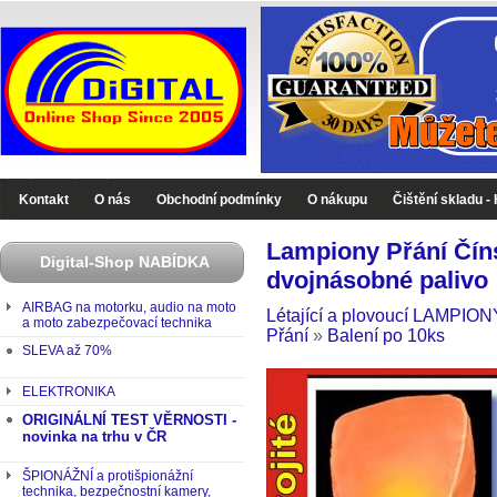
Digital-Shop - Zboží které jinde nekoupíte
Kontakt
O nás
Obchodní podmínky
O nákupu
Čištění skladu -
Lampiony Přání Čí
Digital-Shop NABÍDKA
dvojnásobné palivo
AIRBAG na motorku, audio na moto
Létající a plovoucí LAMPIONY
a moto zabezpečovací technika
Přání
»
Balení po 10ks
SLEVA až 70%
ELEKTRONIKA
ORIGINÁLNÍ TEST VĚRNOSTI -
novinka na trhu v ČR
ŠPIONÁŽNÍ a protišpionážní
technika, bezpečnostní kamery,