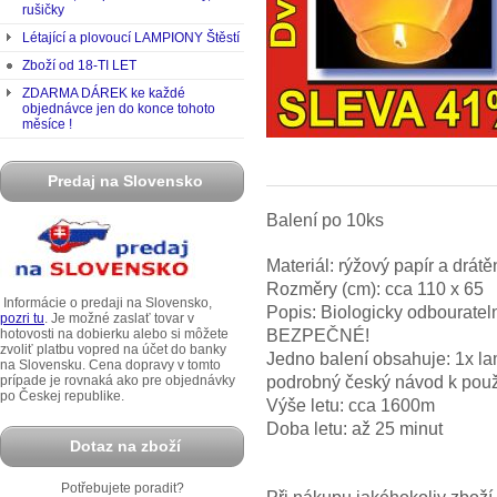
rušičky
Létající a plovoucí LAMPIONY Štěstí
Zboží od 18-TI LET
ZDARMA DÁREK ke každé
objednávce jen do konce tohoto
měsíce !
Predaj na Slovensko
Balení po 10ks
Materiál: rýžový papír a drátě
Rozměry (cm): cca 110 x 65
Informácie o predaji na Slovensko,
Popis: Biologicky odbourateln
pozri tu
. Je možné zaslať tovar v
BEZPEČNÉ!
hotovosti na dobierku alebo si môžete
zvoliť platbu vopred na účet do banky
Jedno balení obsahuje: 1x la
na Slovensku. Cena dopravy v tomto
podrobný český návod k použ
prípade je rovnaká ako pre objednávky
po Českej republike.
Výše letu: cca 1600m
Doba letu: až 25 minut
Dotaz na zboží
Potřebujete poradit?