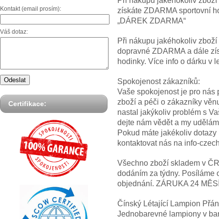
Při nákupu jakéhokoliv zbož
Kontakt (email prosím):
získáte ZDARMA sportovní hod
„DÁREK ZDARMA“
Váš dotaz:
Při nákupu jakéhokoliv zbož
dopravné ZDARMA a dále z
hodinky. Více info o dárku
Spokojenost zákazníků:
Vaše spokojenost je pro nás p
zboží a péči o zákazníky věn
Certifikace:
nastal jakýkoliv problém s V
dejte nám vědět a my uděláme
Pokud máte jakékoliv dotazy
kontaktovat nás na info-cze
Všechno zboží skladem v ČR! 
dodáním za týdny. Posíláme 
objednání. ZÁRUKA 24 MĚS
Čínský Létající Lampion Přán
Jednobarevné lampiony v barv