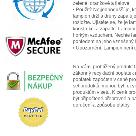
zelené, oranžové a fialové.
• Použití: Nejjednodušší je, 
lampion drží a druhý zapaluje
rozložte. Ujistěte se, že je 
konstrukci a zapalte. Lampion
horkým vzduchem. Nechte lam
pohledem na jeho vznešený l
• Upozornění: Lampion není u
Na Vámi prohlížený produkt Č
zákonný recyklační poplatek n
poplatek započten v ceně pro
set produktů, mohou být recyk
produktům v setu. K ceně pro
být připočtené přepravné a 
doručení a způsobu platby.