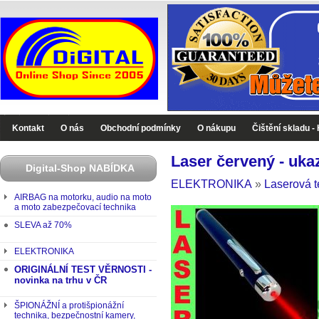
Digital-Shop - Zboží které jinde nekoupíte
Kontakt
O nás
Obchodní podmínky
O nákupu
Čištění skladu -
Laser červený - uk
Digital-Shop NABÍDKA
ELEKTRONIKA
»
Laserová t
AIRBAG na motorku, audio na moto
a moto zabezpečovací technika
SLEVA až 70%
ELEKTRONIKA
ORIGINÁLNÍ TEST VĚRNOSTI -
novinka na trhu v ČR
ŠPIONÁŽNÍ a protišpionážní
technika, bezpečnostní kamery,