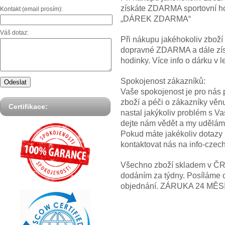
získáte ZDARMA sportovní hod
Kontakt (email prosím):
„DÁREK ZDARMA“
Váš dotaz:
Při nákupu jakéhokoliv zbož
dopravné ZDARMA a dále z
hodinky. Více info o dárku
Spokojenost zákazníků:
Vaše spokojenost je pro nás p
zboží a péči o zákazníky věn
Certifikace:
nastal jakýkoliv problém s V
dejte nám vědět a my uděláme
Pokud máte jakékoliv dotazy
kontaktovat nás na info-cze
Všechno zboží skladem v ČR! 
dodáním za týdny. Posíláme 
objednání. ZÁRUKA 24 MĚS