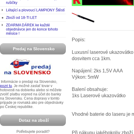
rušičky
Létající a plovoucí LAMPIONY Štěstí
Zboží od 18-TI LET
ZDARMA DÁREK ke každé
objednávce jen do konce tohoto
měsíce !
Popis:
Predaj na Slovensko
Luxusní laserové ukazovátk
dosvitem cca 1km.
Napájení: 2ks 1,5V AAA
Výkon: 5mW
Informácie o predaji na Slovensko,
pozri tu
. Je možné zaslať tovar v
Balení obsahuje:
hotovosti na dobierku alebo si môžete
zvoliť platbu vopred na účet do banky
1ks Laserové ukazovátko
na Slovensku. Cena dopravy v tomto
prípade je rovnaká ako pre objednávky
po Českej republike.
Vhodné baterie do laseru je
Dotaz na zboží
Potřebujete poradit?
Při nákupu jakéhokoliv zbož