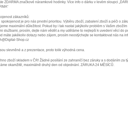
áte ZDARMA značkové náramkové hodinky. Více info o dárku v levém sloupci „DÁ
RMA“
ojenost zákazníků:
 spokojenost je pro nás prvotní prioritou. Výběru zboží, zabalení zboží a péči o zák
jeme maximální důležitost. Pokud by i tak nastal jakýkoliv problém s Vašim zbožím
mi službami, prosím, dejte nám vědět a my uděláme to nejlepší k uvedení věcí do p
d máte jakékoliv dotazy nebo zájem, prosím neostýchejte se kontaktovat nás na inf
h@Digital-Shop.cz
jsou slevněné a z prezentace, proto tolik výhodná cena.
hno zboží skladem v ČR! Žádné posílání ze zahraničí bez záruky a s dodáním za t
láme okamžitě, maximálně druhý den od objednání. ZÁRUKA 24 MĚSÍCŮ.