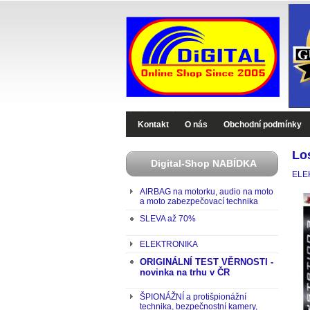
Digital-Shop - Zboží které jinde nekoupíte
Kontakt
O nás
Obchodní podmínky
Lo
Digital-Shop NABÍDKA
ELE
AIRBAG na motorku, audio na moto
a moto zabezpečovací technika
SLEVA až 70%
ELEKTRONIKA
ORIGINÁLNÍ TEST VĚRNOSTI -
novinka na trhu v ČR
ŠPIONÁŽNÍ a protišpionážní
technika, bezpečnostní kamery,