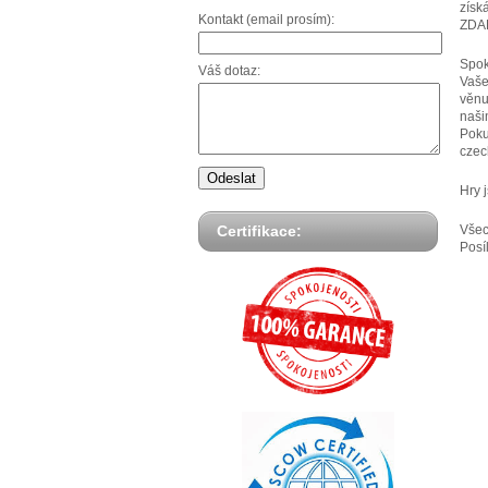
získ
Kontakt (email prosím):
ZDA
Spok
Váš dotaz:
Vaše
věnu
naši
Poku
czec
Hry 
Všec
Certifikace:
Posí