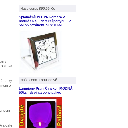
Naše cena:
890.00 Kč
Špionážní DV DVR kamera v
hodinách s !! detekcí pohybu !! a
5M pix foťákem, SPY CAM
který
 ostrova
Naše cena:
1890.00 Kč
 hádanky
přitom o
Lampiony Přání Čínské - MODRÁ
50ks - dvojnásobné palivo
ortovní
A a dále