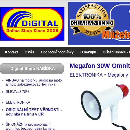
Digital-Shop - Zboží které jinde nekoupíte
Kontakt
O nás
Obchodní podmínky
O nákupu
Čištění skladu -
Megafon 30W Omnit
Digital-Shop NABÍDKA
ELEKTRONIKA
»
Megafony
AIRBAG na motorku, audio na moto
a moto zabezpečovací technika
SLEVA až 70%
ELEKTRONIKA
ORIGINÁLNÍ TEST VĚRNOSTI -
novinka na trhu v ČR
ŠPIONÁŽNÍ a protišpionážní
technika, bezpečnostní kamery,