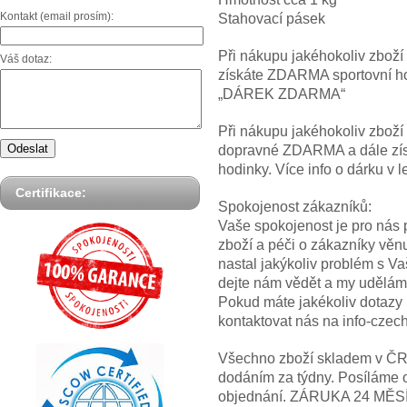
Kontakt (email prosím):
Stahovací pásek
Při nákupu jakéhokoliv zbož
Váš dotaz:
získáte ZDARMA sportovní hod
„DÁREK ZDARMA“
Při nákupu jakéhokoliv zbož
dopravné ZDARMA a dále z
hodinky. Více info o dárku
Certifikace:
Spokojenost zákazníků:
Vaše spokojenost je pro nás p
zboží a péči o zákazníky věn
nastal jakýkoliv problém s V
dejte nám vědět a my uděláme
Pokud máte jakékoliv dotazy
kontaktovat nás na info-cze
Všechno zboží skladem v ČR! 
dodáním za týdny. Posíláme 
objednání. ZÁRUKA 24 MĚS