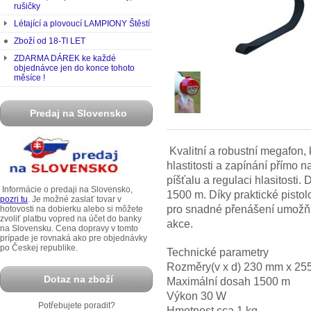
rušičky
Létající a plovoucí LAMPIONY Štěstí
Zboží od 18-TI LET
ZDARMA DÁREK ke každé
objednávce jen do konce tohoto
měsíce !
Predaj na Slovensko
Kvalitní a robustní megafon,
hlastitosti a zapínání přímo 
píšťalu a regulaci hlasitost
Informácie o predaji na Slovensko,
1500 m. Díky praktické pistol
pozri tu
. Je možné zaslať tovar v
pro snadné přenášení umožň
hotovosti na dobierku alebo si môžete
zvoliť platbu vopred na účet do banky
akce.
na Slovensku. Cena dopravy v tomto
prípade je rovnaká ako pre objednávky
po Českej republike.
Technické parametry
Rozměry(v x d) 230 mm x 2
Dotaz na zboží
Maximální dosah 1500 m
Výkon 30 W
Potřebujete poradit?
Hmotnost cca 1 kg