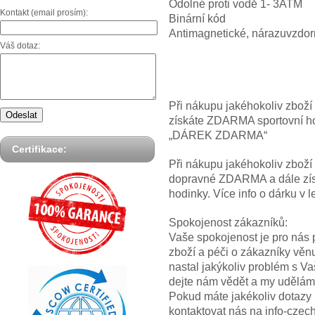
Odolné proti vodě 1- 3ATM
Kontakt (email prosím):
Binární kód
Antimagnetické, nárazuvzdo
Váš dotaz:
Při nákupu jakéhokoliv zbož
získáte ZDARMA sportovní hod
„DÁREK ZDARMA“
Certifikace:
Při nákupu jakéhokoliv zbož
dopravné ZDARMA a dále z
hodinky. Více info o dárku
Spokojenost zákazníků:
Vaše spokojenost je pro nás p
zboží a péči o zákazníky věn
nastal jakýkoliv problém s V
dejte nám vědět a my uděláme
Pokud máte jakékoliv dotazy
kontaktovat nás na info-cze