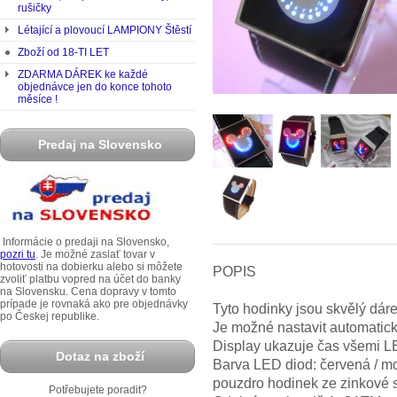
rušičky
Létající a plovoucí LAMPIONY Štěstí
Zboží od 18-TI LET
ZDARMA DÁREK ke každé
objednávce jen do konce tohoto
měsíce !
Predaj na Slovensko
Informácie o predaji na Slovensko,
pozri tu
. Je možné zaslať tovar v
hotovosti na dobierku alebo si môžete
POPIS
zvoliť platbu vopred na účet do banky
na Slovensku. Cena dopravy v tomto
prípade je rovnaká ako pre objednávky
Tyto hodinky jsou skvělý dárek
po Českej republike.
Je možné nastavit automatic
Display ukazuje čas všemi L
Dotaz na zboží
Barva LED diod: červená / m
pouzdro hodinek ze zinkové sl
Potřebujete poradit?