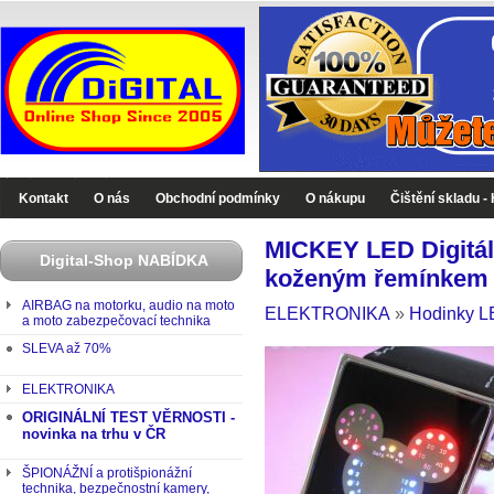
Digital-Shop - Zboží které jinde nekoupíte
Kontakt
O nás
Obchodní podmínky
O nákupu
Čištění skladu -
MICKEY LED Digitáln
Digital-Shop NABÍDKA
koženým řemínkem
AIRBAG na motorku, audio na moto
ELEKTRONIKA
»
Hodinky 
a moto zabezpečovací technika
SLEVA až 70%
ELEKTRONIKA
ORIGINÁLNÍ TEST VĚRNOSTI -
novinka na trhu v ČR
ŠPIONÁŽNÍ a protišpionážní
technika, bezpečnostní kamery,