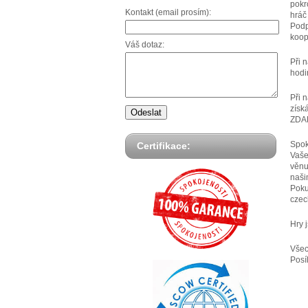
pokr
Kontakt (email prosím):
hráč
Podp
koop
Váš dotaz:
Při 
hodi
Při 
získ
ZDA
Spok
Certifikace:
Vaše
věnu
naši
Poku
czec
Hry 
Všec
Posí