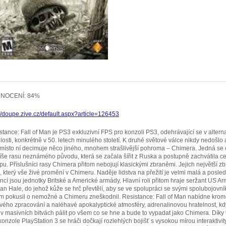
NOCENÍ: 84%
://doupe.zive.cz/default.aspx?article=126453
stance: Fall of Man je PS3 exkluzivní FPS pro konzoli PS3, odehrávající se v alterna
losti, konkrétně v 50. letech minulého století. K druhé světové válce nikdy nedošlo 
 místo ní decimuje něco jiného, mnohem strašlivější pohroma – Chimera. Jedná se o
píše rasu neznámého původu, která se začala šířit z Ruska a postupně zachvátila c
pu. Příslušníci rasy Chimera přitom nebojují klasickými zbraněmi. Jejich největší zb
s, který vše živé promění v Chimeru. Naděje lidstva na přežití je velmi malá a posled
ancí jsou jednotky Britské a Americké armády. Hlavní roli přitom hraje seržant US A
an Hale, do jehož kůže se hrč převtělí, aby se ve spolupráci se svými spolubojovní
m pokusil o nemožné a Chimeru zneškodnil. Resistance: Fall of Man nabídne kro
ového zpracování a naléhavé apokalyptické atmosféry, adrenalinovou hratelnost, k
 v masivních bitvách pálit po všem co se hne a bude to vypadat jako Chimera. Díky
onzole PlayStation 3 se hráči dočkají rozlehlých bojišť s vysokou mírou interaktivity