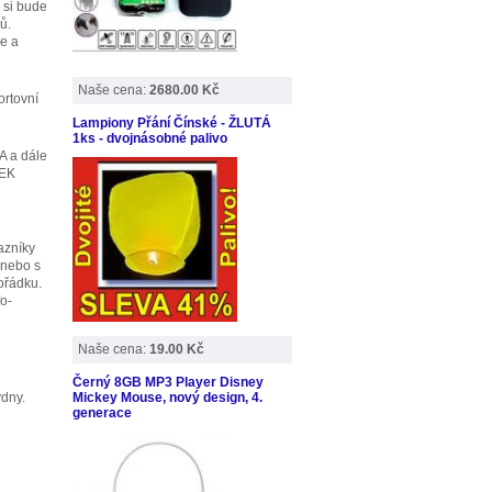
 si bude
ů.
če a
Naše cena:
2680.00 Kč
ortovní
Lampiony Přání Čínské - ŽLUTÁ
1ks - dvojnásobné palivo
A a dále
REK
azníky
 nebo s
ořádku.
o-
Naše cena:
19.00 Kč
Černý 8GB MP3 Player Disney
ýdny.
Mickey Mouse, nový design, 4.
generace