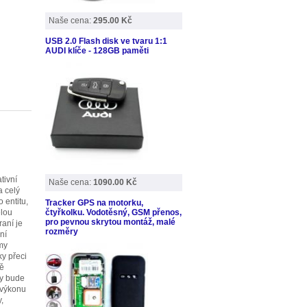
Naše cena:
295.00 Kč
USB 2.0 Flash disk ve tvaru 1:1
AUDI klíče - 128GB paměti
tivní
Naše cena:
1090.00 Kč
a celý
 entitu,
Tracker GPS na motorku,
elou
čtyřkolku. Vodotěsný, GSM přenos,
pro pevnou skrytou montáž, malé
raní je
rozměry
ní
rmy
ky přeci
mě
dy bude
 výkonu
,