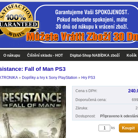
O nákupu
Čištění skladu - HOT
Digital-Shop NABÍDKA zboží
Košík
sistance: Fall of Man PS3
KTRONIKA
»
Doplňky a hry k Sony PlayStation
»
Hry PS3
240.
Cena s DPH:
Doporučená cena:
699
Záruka:
2
Dostupnost:
Připraveno k odeslání
ks