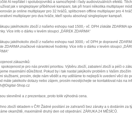
očilé AI nepřátel i spolubojovníků a samozřejmě i řady audiovizuálních efektů. Těch
 užívat jak v singleplayer příběhové kampani, tak při hraní několika multiplayer mód
orován je online multiplayer pro 32 hráčů, splitscreen offline multiplayer pro 4 hrá
erativní multiplayer pro dva hráče, kteří spolu absolvují singleplayer kampaň.
nákupu jakéhokoliv zboží z našeho eshopu nad 1500,- vč. DPH získáte ZDARMA sp
nky. Více info o dárku v levém sloupci „DÁREK ZDARMA“
nákupu jakéhokoliv zboží z našeho eshopu nad 3000,- vč DPH je dopravné ZDARM
áte ZDARMA značkové náramkové hodinky. Více info o dárku v levém sloupci „DÁ
RMA“
ojenost zákazníků:
 spokojenost je pro nás prvotní prioritou. Výběru zboží, zabalení zboží a péči o zák
jeme maximální důležitost. Pokud by i tak nastal jakýkoliv problém s Vašim zbožím
mi službami, prosím, dejte nám vědět a my uděláme to nejlepší k uvedení věcí do p
d máte jakékoliv dotazy nebo zájem, prosím neostýchejte se kontaktovat nás na inf
h@Digital-Shop.cz
jsou slevněné a z prezentace, proto tolik výhodná cena.
hno zboží skladem v ČR! Žádné posílání ze zahraničí bez záruky a s dodáním za t
láme okamžitě, maximálně druhý den od objednání. ZÁRUKA 24 MĚSÍCŮ.