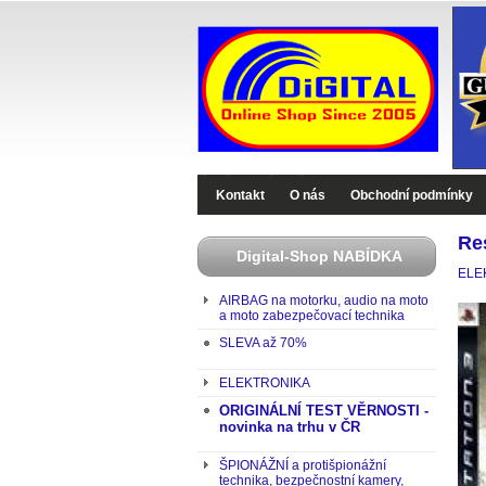
Digital-Shop - Zboží které jinde nekoupíte
Kontakt
O nás
Obchodní podmínky
Re
Digital-Shop NABÍDKA
ELE
AIRBAG na motorku, audio na moto
a moto zabezpečovací technika
SLEVA až 70%
ELEKTRONIKA
ORIGINÁLNÍ TEST VĚRNOSTI -
novinka na trhu v ČR
ŠPIONÁŽNÍ a protišpionážní
technika, bezpečnostní kamery,