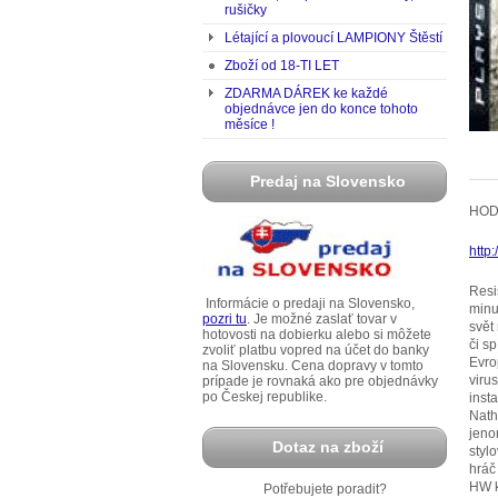
rušičky
Létající a plovoucí LAMPIONY Štěstí
Zboží od 18-TI LET
ZDARMA DÁREK ke každé
objednávce jen do konce tohoto
měsíce !
Predaj na Slovensko
HOD
http
Resi
Informácie o predaji na Slovensko,
minu
pozri tu
. Je možné zaslať tovar v
svět
hotovosti na dobierku alebo si môžete
či s
zvoliť platbu vopred na účet do banky
Evro
na Slovensku. Cena dopravy v tomto
viru
prípade je rovnaká ako pre objednávky
po Českej republike.
inst
Nath
jeno
Dotaz na zboží
styl
hráč
HW k
Potřebujete poradit?