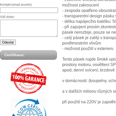
možnost zakroucení
Kontakt (email prosím):
- zespoda opatřeno oboustr
- transparentní design pásku
Váš dotaz:
- délka napájecího kablíku: 
- při zapojení prosím zkontrol
pásek nerozbije, pouze se ner
- celý pásek je zalitý v tran
povětrnostním vlivům
- možnost použití v exterieru
Certifikace:
Tento pásek najde široké upla
prostory motoru, osvětlení S
apod, denní svícení, brzdové 
v domácnosti: (koupelny, sch
a v dalších milionu různých si
při použití na 220V je zapotř