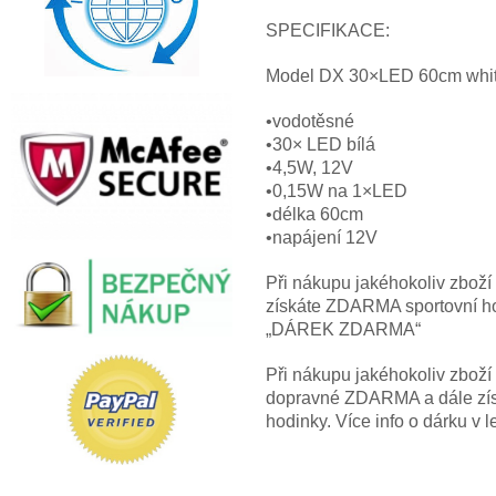
SPECIFIKACE:
Model DX 30×LED 60cm whi
•vodotěsné
•30× LED bílá
•4,5W, 12V
•0,15W na 1×LED
•délka 60cm
•napájení 12V
Při nákupu jakéhokoliv zbož
získáte ZDARMA sportovní hod
„DÁREK ZDARMA“
Při nákupu jakéhokoliv zbož
dopravné ZDARMA a dále z
hodinky. Více info o dárku