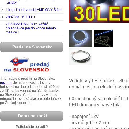
rušičky
Létající a plovoucí LAMPIONY Štěstí
Zboží od 18-TI LET
ZDARMA DÁREK ke každé
objednávce jen do konce tohoto
měsíce !
Predaj na Slovensko
Informácie o predaji na Slovensko,
Vodotěsný LED pásek – 30 diod
pozri tu
. Je možné zaslať tovar v
domácnosti na efektní nasvíc
hotovosti na dobierku alebo si môžete
zvoliť platbu vopred na účet do banky
na Slovensku. Cena dopravy v tomto
60 cm dlouhý samolepící LED
prípade je rovnaká ako pre objednávky
po Českej republike.
LED diodami v barvě bílá
Dotaz na zboží
- napájení 12V
- rozměry 11 x 2mm
Potřebujete poradit?
- extrémně ohebná konstrukc