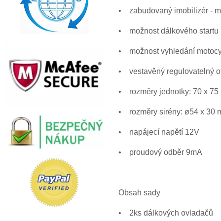
• zabudovaný imobilizér - m
• možnost dálkového startu
• možnost vyhledání motocy
• vestavěný regulovatelný o
• rozměry jednotky: 70 x 75
• rozměry sirény: ø54 x 30
• napájecí napětí 12V
• proudový odběr 9mA
Obsah sady
• 2ks dálkových ovladačů