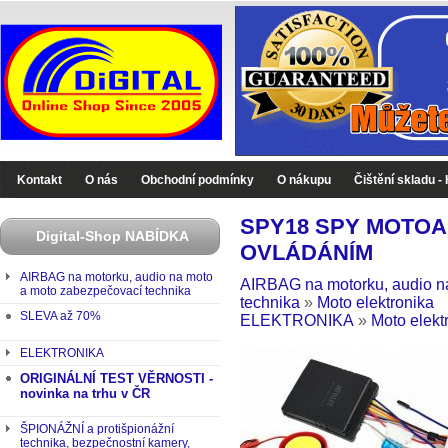
Digital-Shop - Zboží které jinde nekoupíte
Kontakt
O nás
Obchodní podmínky
O nákupu
Čištění skladu -
SPY18 SPY MOTO
Digital-Shop NABÍDKA
OVLÁDÁNÍM
AIRBAG na motorku, audio na moto
AIRBAG na motorku, audio n
a moto zabezpečovací technika
technika
»
Moto elektronika
SLEVA až 70%
ELEKTRONIKA
»
Moto elekt
ELEKTRONIKA
ORIGINÁLNÍ TEST VĚRNOSTI -
novinka na trhu v ČR
ŠPIONÁŽNÍ a protišpionážní
technika, bezpečnostní kamery,