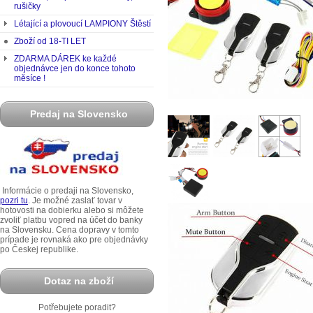
rušičky
Létající a plovoucí LAMPIONY Štěstí
Zboží od 18-TI LET
ZDARMA DÁREK ke každé
objednávce jen do konce tohoto
měsíce !
Predaj na Slovensko
Informácie o predaji na Slovensko,
pozri tu
. Je možné zaslať tovar v
hotovosti na dobierku alebo si môžete
zvoliť platbu vopred na účet do banky
na Slovensku. Cena dopravy v tomto
prípade je rovnaká ako pre objednávky
po Českej republike.
Dotaz na zboží
Potřebujete poradit?