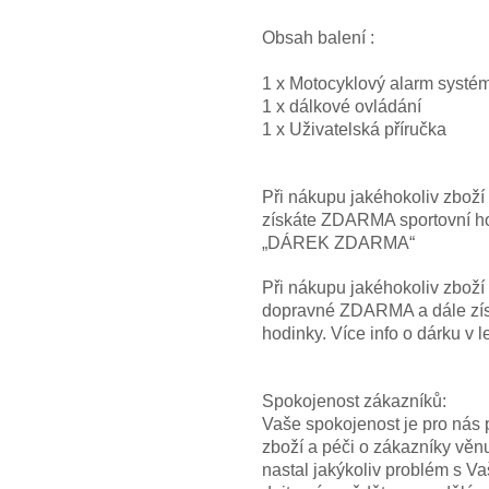
Obsah balení :
1 x Motocyklový alarm systé
1 x dálkové ovládání
1 x Uživatelská příručka
Při nákupu jakéhokoliv zbož
získáte ZDARMA sportovní hod
„DÁREK ZDARMA“
Při nákupu jakéhokoliv zbož
dopravné ZDARMA a dále z
hodinky. Více info o dárku
Spokojenost zákazníků:
Vaše spokojenost je pro nás p
zboží a péči o zákazníky věn
nastal jakýkoliv problém s V