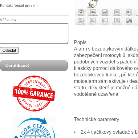
Kontakt (email prosím):
Váš dotaz:
Popis
Alarm s bezdotykovým dálko
zabezpečení motocyklů, skútrů
podobných vozidel s palubní
Certifikace:
klasicky pomocí dálkového o
bezdotykovou funkci, při které
motoalarm sám aktivuje / dea
startu, díky které je možné d
vodotěsně uzavřena.
Technické parametry
• 2x 4 tlačítkový ovladač s 