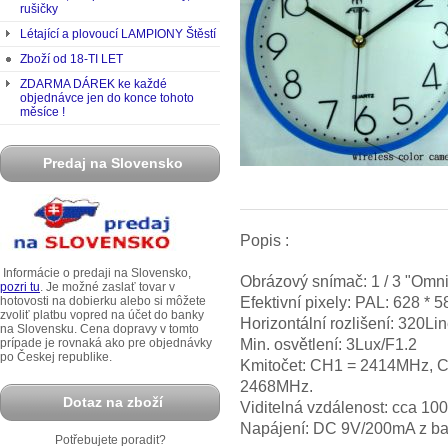
rušičky
Létající a plovoucí LAMPIONY Štěstí
Zboží od 18-TI LET
ZDARMA DÁREK ke každé
objednávce jen do konce tohoto
měsíce !
Predaj na Slovensko
Popis :
Informácie o predaji na Slovensko,
Obrázový snímač: 1 / 3 "Om
pozri tu
. Je možné zaslať tovar v
Efektivní pixely: PAL: 628 * 
hotovosti na dobierku alebo si môžete
zvoliť platbu vopred na účet do banky
Horizontální rozlišení: 320Li
na Slovensku. Cena dopravy v tomto
Min. osvětlení: 3Lux/F1.2
prípade je rovnaká ako pre objednávky
po Českej republike.
Kmitočet: CH1 = 2414MHz, 
2468MHz.
Dotaz na zboží
Viditelná vzdálenost: cca 10
Napájení: DC 9V/200mA z bate
Potřebujete poradit?