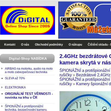
Digital-Shop - Zboží které jinde nekoupíte
Kontakt
O nás
Obchodní podmínky
O nákupu
Čištění skladu -
2.4GHz bezdrátové
Digital-Shop NABÍDKA
kamera skrytá v ná
AIRBAG na motorku, audio na moto
ŠPIONÁŽNÍ a protišpionážní 
a moto zabezpečovací technika
rušičky
»
Bezdrátové 2,4GHz
SLEVA až 70%
ŠPIONÁŽNÍ a protišpionážní 
rušičky
»
Kamery špionážní d
ELEKTRONIKA
ORIGINÁLNÍ TEST VĚRNOSTI -
novinka na trhu v ČR
ŠPIONÁŽNÍ a protišpionážní
technika, bezpečnostní kamery,