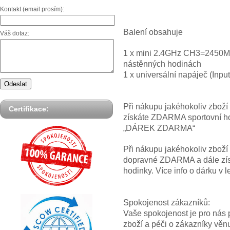
Kontakt (email prosím):
Balení obsahuje
Váš dotaz:
1 x mini 2.4GHz CH3=2450MH
nástěnných hodinách
1 x universální napáječ (Inpu
Při nákupu jakéhokoliv zbož
Certifikace:
získáte ZDARMA sportovní hod
„DÁREK ZDARMA“
Při nákupu jakéhokoliv zbož
dopravné ZDARMA a dále z
hodinky. Více info o dárku
Spokojenost zákazníků:
Vaše spokojenost je pro nás p
zboží a péči o zákazníky věn