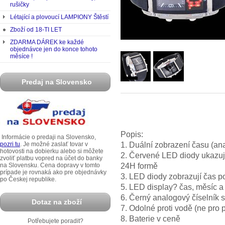
rušičky
Létající a plovoucí LAMPIONY Štěstí
Zboží od 18-TI LET
ZDARMA DÁREK ke každé
objednávce jen do konce tohoto
měsíce !
Predaj na Slovensko
Popis:
Informácie o predaji na Slovensko,
1. Duální zobrazení času (ana
pozri tu
. Je možné zaslať tovar v
hotovosti na dobierku alebo si môžete
2. Červené LED diody ukazují 
zvoliť platbu vopred na účet do banky
24H formě
na Slovensku. Cena dopravy v tomto
prípade je rovnaká ako pre objednávky
3. LED diody zobrazují čas po
po Českej republike.
5. LED display? čas, měsíc a
6. Černý analogový číselník s
Dotaz na zboží
7. Odolné proti vodě (ne pro 
8. Baterie v ceně
Potřebujete poradit?