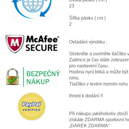
23
Šířka pásku ( cm )
2
Ovládání výrobku :
Stiskněte a uvolněte tlačítko
Zatímco je čas stále zobrazen
pro nastavení času .
Hodina nyní bliká a může být
rohu.
Tlačítko v levém horním rohu 
Ihned k dodání !!
Při nákupu jakéhokoliv zbož
získáte ZDARMA sportovní hod
„DÁREK ZDARMA“