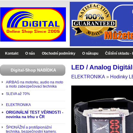
Digital-Shop - Zboží které jinde nekoupíte
Kontakt
O nás
Obchodní podmínky
O nákupu
Čištění skladu -
LED / Analog Digitá
Digital-Shop NABÍDKA
ELEKTRONIKA
»
Hodinky 
AIRBAG na motorku, audio na moto
a moto zabezpečovací technika
SLEVA až 70%
ELEKTRONIKA
ORIGINÁLNÍ TEST VĚRNOSTI -
novinka na trhu v ČR
ŠPIONÁŽNÍ a protišpionážní
technika, bezpečnostní kamery,