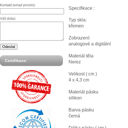
Kontakt (email prosím):
Specifikace :
Váš dotaz:
Typ skla:
křemen
Zobrazení:
analogové a digitální
Materiál těla
Certifikace:
Nerez
Velikost ( cm )
4 x 4,3 cm
Materiál pásku
silikon
Barva pásku
černá
Délka pásku ( cm )