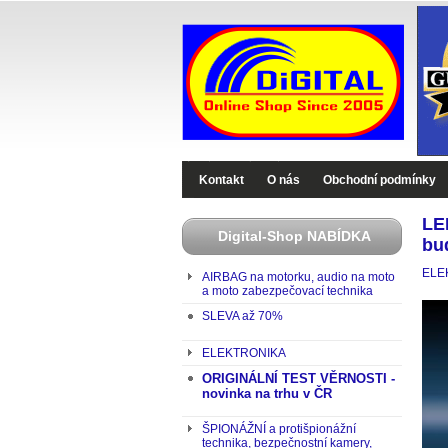
Digital-Shop - Zboží které jinde nekoupíte
Kontakt
O nás
Obchodní podmínky
LE
Digital-Shop NABÍDKA
bu
ELE
AIRBAG na motorku, audio na moto
a moto zabezpečovací technika
SLEVA až 70%
ELEKTRONIKA
ORIGINÁLNÍ TEST VĚRNOSTI -
novinka na trhu v ČR
ŠPIONÁŽNÍ a protišpionážní
technika, bezpečnostní kamery,