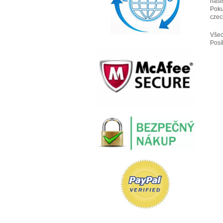
naši
Poku
czec
Všec
Posí