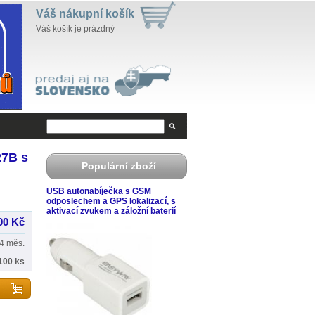
Váš nákupní košík
Váš košík je prázdný
27B s
Populární zboží
USB autonabíječka s GSM
odposlechem a GPS lokalizací, s
aktivací zvukem a záložní baterií
00 Kč
4 měs.
100 ks