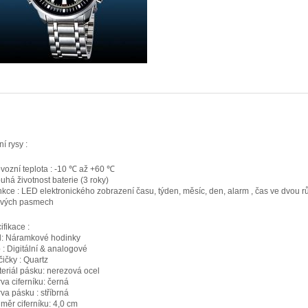
í rysy :
ovozní teplota : -10 ℃ až +60 ℃
ouhá životnost baterie (3 roky)
nkce : LED elektronického zobrazení času, týden, měsíc, den, alarm , čas ve dvou 
vých pasmech
ifikace :
yl: Náramkové hodinky
p : Digitální & analogové
čičky : Quartz
teriál pásku: nerezová ocel
rva ciferníku: černá
rva pásku : stříbrná
ůměr ciferníku: 4,0 cm