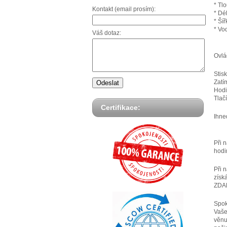
* Tl
Kontakt (email prosím):
* Dé
* Ší
* Vo
Váš dotaz:
Ovlá
Stis
Zatí
Hodi
Tlač
Certifikace:
Ihne
Při 
hodi
Při 
získ
ZDA
Spok
Vaše
věnu