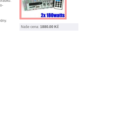
ořádku.
o-
ýdny.
Naše cena:
1880.00 Kč