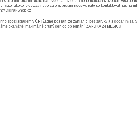
mi službami, prosím, dejte nám vědět a my uděláme to nejlepší k uvedení věcí do p
d máte jakékoliv dotazy nebo zájem, prosím neostýchejte se kontaktovat nás na inf
h@Digital-Shop.cz
hno zboží skladem v ČR! Žádné posílání ze zahraničí bez záruky a s dodáním za t
láme okamžitě, maximálně druhý den od objednání. ZÁRUKA 24 MĚSÍCŮ.