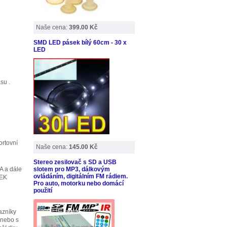
Naše cena:
399.00 Kč
SMD LED pásek bílý 60cm - 30 x
LED
su .
ortovní
Naše cena:
145.00 Kč
Stereo zesilovač s SD a USB
A a dále
slotem pro MP3, dálkovým
ovládáním, digitálním FM rádiem.
REK
Pro auto, motorku nebo domácí
použití
azníky
 nebo s