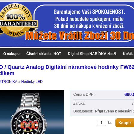
O nákupu
Čištění skladu - HOT
Digital-Shop NABÍDKA zboží
Košík
D / Quartz Analog Digitální náramkové hodinky FW6
díkem
KTRONIKA
»
Hodinky LED
690.
Cena s DPH:
Záruka:
2
Dostupnost:
Připraveno k odeslání 
ks