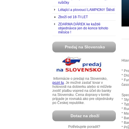
rušičky
Létající a plovoucí LAMPIONY Štěstí
Zboží od 18-TI LET
ZDARMA DÁREK ke každé
objednávce jen do konce tohoto
měsíce !
Predaj na Slovensko
Hlavn
* Pr
* Dl
Informácie o predaji na Slovensko,
* Fu
pozri tu
. Je možné zaslať tovar v
časo
hotovosti na dobierku alebo si môžete
zvoliť platbu vopred na účet do banky
na Slovensku. Cena dopravy v tomto
Spec
prípade je rovnaká ako pre objednávky
* St
po Českej republike.
* Ty
* Ru
* Ma
Dotaz na zboží
* Ba
* Ba
Potřebujete poradit?
* Pr