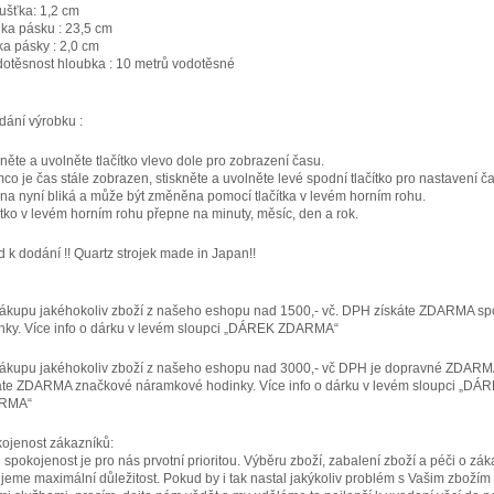
oušťka: 1,2 cm
lka pásku : 23,5 cm
řka pásky : 2,0 cm
dotěsnost hloubka : 10 metrů vodotěsné
dání výrobku :
kněte a uvolněte tlačítko vlevo dole pro zobrazení času.
mco je čas stále zobrazen, stiskněte a uvolněte levé spodní tlačítko pro nastavení ča
na nyní bliká a může být změněna pomocí tlačítka v levém horním rohu.
ítko v levém horním rohu přepne na minuty, měsíc, den a rok.
d k dodání !! Quartz strojek made in Japan!!
nákupu jakéhokoliv zboží z našeho eshopu nad 1500,- vč. DPH získáte ZDARMA sp
nky. Více info o dárku v levém sloupci „DÁREK ZDARMA“
nákupu jakéhokoliv zboží z našeho eshopu nad 3000,- vč DPH je dopravné ZDARM
áte ZDARMA značkové náramkové hodinky. Více info o dárku v levém sloupci „DÁ
RMA“
ojenost zákazníků:
 spokojenost je pro nás prvotní prioritou. Výběru zboží, zabalení zboží a péči o zák
jeme maximální důležitost. Pokud by i tak nastal jakýkoliv problém s Vašim zbožím