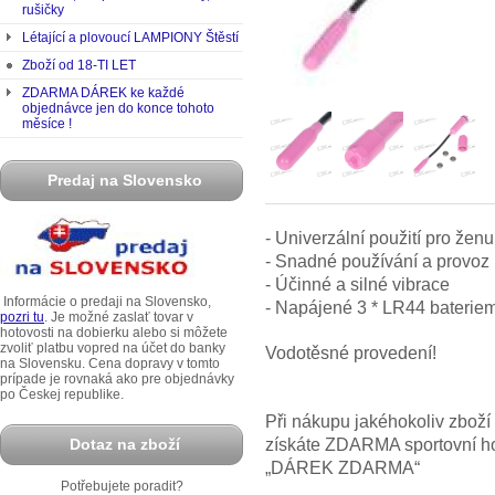
rušičky
Létající a plovoucí LAMPIONY Štěstí
Zboží od 18-TI LET
ZDARMA DÁREK ke každé
objednávce jen do konce tohoto
měsíce !
Predaj na Slovensko
- Univerzální použití pro ženu
- Snadné používání a provoz
- Účinné a silné vibrace
Informácie o predaji na Slovensko,
- Napájené 3 * LR44 bateriemi
pozri tu
. Je možné zaslať tovar v
hotovosti na dobierku alebo si môžete
zvoliť platbu vopred na účet do banky
Vodotěsné provedení!
na Slovensku. Cena dopravy v tomto
prípade je rovnaká ako pre objednávky
po Českej republike.
Při nákupu jakéhokoliv zbož
získáte ZDARMA sportovní hod
Dotaz na zboží
„DÁREK ZDARMA“
Potřebujete poradit?