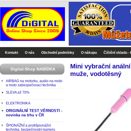
Digital-Shop - Zboží které jinde nekoupíte
Kontakt
O nás
Obchodní podmínky
O nákupu
Čištění skladu -
Mini vybrační anální
Digital-Shop NABÍDKA
muže, vodotěsný
AIRBAG na motorku, audio na moto
a moto zabezpečovací technika
SLEVA až 70%
ELEKTRONIKA
ORIGINÁLNÍ TEST VĚRNOSTI -
novinka na trhu v ČR
ŠPIONÁŽNÍ a protišpionážní
technika, bezpečnostní kamery,