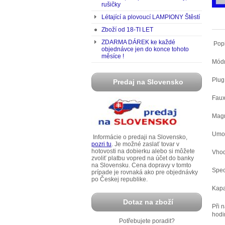
rušičky
Létající a plovoucí LAMPIONY Štěstí
Zboží od 18-TI LET
ZDARMA DÁREK ke každé
Popi
objednávce jen do konce tohoto
měsíce !
Módn
Plug
Predaj na Slovensko
Faux
Magn
Umož
Informácie o predaji na Slovensko,
pozri tu
. Je možné zaslať tovar v
hotovosti na dobierku alebo si môžete
Vhod
zvoliť platbu vopred na účet do banky
na Slovensku. Cena dopravy v tomto
Spec
prípade je rovnaká ako pre objednávky
po Českej republike.
Kapa
Dotaz na zboží
Při 
hodi
Potřebujete poradit?