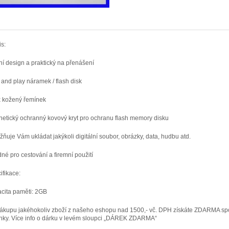
s:
í design a praktický na přenášení
 and play náramek / flash disk
 kožený řemínek
etický ochranný kovový kryt pro ochranu flash memory disku
ňuje Vám ukládat jakýkoli digitální soubor, obrázky, data, hudbu atd.
né pro cestování a firemní použití
ifikace:
cita paměti: 2GB
nákupu jakéhokoliv zboží z našeho eshopu nad 1500,- vč. DPH získáte ZDARMA sp
nky. Více info o dárku v levém sloupci „DÁREK ZDARMA“