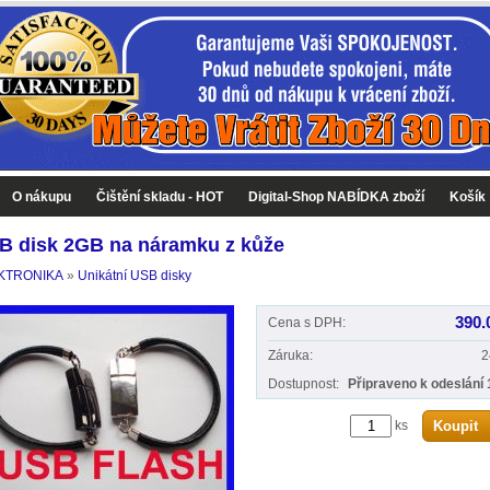
O nákupu
Čištění skladu - HOT
Digital-Shop NABÍDKA zboží
Košík
B disk 2GB na náramku z kůže
KTRONIKA
»
Unikátní USB disky
390.
Cena s DPH:
Záruka:
2
Dostupnost:
Připraveno k odeslání 
ks