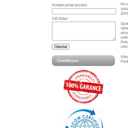
Při 
Kontakt (email prosím):
získ
ZDA
Váš dotaz:
Spok
Vaše
věnu
naši
Poku
czec
Všec
Certifikace:
Posí