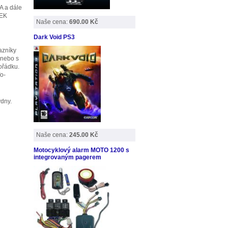
A a dále
REK
Naše cena:
690.00 Kč
Dark Void PS3
azníky
 nebo s
ořádku.
o-
ýdny.
Naše cena:
245.00 Kč
Motocyklový alarm MOTO 1200 s
integrovaným pagerem