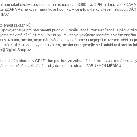
nákupu jakéhokoliv zboží z našeho eshopu nad 3000,- vč DPH je dopravné ZDARM
áte ZDARMA značkové náramkové hodinky. Více info o dárku v levém sloupci „DÁ
RMA“
ojenost zákazníků:
 spokojenost je pro nás prvotní prioritou. Výběru zboží, zabalení zboží a péči o zák
jeme maximální důležitost. Pokud by i tak nastal jakýkoliv problém s Vašim zbožím
mi službami, prosím, dejte nám vědět a my uděláme to nejlepší k uvedení věcí do p
d máte jakékoliv dotazy nebo zájem, prosím neostýchejte se kontaktovat nás na inf
h@Digital-Shop.cz
hno zboží skladem v ČR! Žádné posílání ze zahraničí bez záruky a s dodáním za t
láme okamžitě, maximálně druhý den od objednání. ZÁRUKA 24 MĚSÍCŮ.