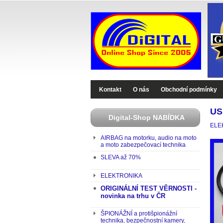
Digital-Shop - Zboží které jinde nekoupíte
Kontakt
O nás
Obchodní podmínky
US
Digital-Shop NABÍDKA
ELE
AIRBAG na motorku, audio na moto
a moto zabezpečovací technika
SLEVA až 70%
ELEKTRONIKA
ORIGINÁLNÍ TEST VĚRNOSTI -
novinka na trhu v ČR
ŠPIONÁŽNÍ a protišpionážní
technika, bezpečnostní kamery,